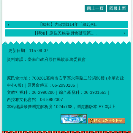
回上一頁
回最上面
【轉知】內政部114年「緣起相...
【轉知】原住民族委員會辦理第1...
:::
更新日期：
115-08-07
資料維護：臺南市政府原住民族事務委員會
原民會地址：708201臺南市安平區永華路二段6號6樓 (永華市政
中心6樓)｜原民會傳真：06-2990185｜
文教社福科：06-2990290｜綜合產發科：06-3901553｜
西拉雅文化會館：06-5982307
本站建議最佳瀏覽解析度 1024x768，瀏覽器版本IE7.0以上