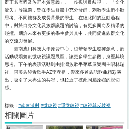
群正名歷程及族群本質意義」、「歧視與反歧視」、「文化
流失」等議題，皆在學生群體中充分發酵，刺激學生們不斷
思考。不同族群及成長背景的學生，在彼此間的互動過程
中，對於自身文化及族群議題的討論，有更多面向及精采的
碰撞。期許未來有更多的學生參與其中，共同促進族群文化
的交流與發展。
臺南應用科技大學原資中心，也帶領學生發揮創意，於
活動現場規劃微歧視議題展區，讓更多學生參觀，身歷其境
思考。下午的表演活動則由排灣族歌手茅草屋樂團主唱林瑞
祥、阿美族饒舌歌手AZ李孝祖，帶來多首族語歌曲精彩演
出，吸引了大專生的共鳴，也拉近了彼此同屬原鄉的親切
感。
標籤：
#南青派對
#微歧視
#隱微歧視
#歧視與反歧視
相關圖片