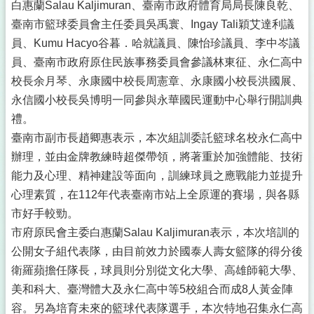
白惠蘭Salau Kaljimuran、臺南市政府體育局局長陳良乾、
臺南市籃球委員會主任委員吳禹寰、Ingay Tali穎艾達利議
員、Kumu Hacyo谷暮．哈就議員、陳怡珍議員、李中岑議
員、臺南市政府原住民族事務委員會參議林東征、永仁高中
校長余月琴、永康國中校長周憲章、永康國小校長洪國展、
永信國小校長吳博明一同參與永華國民運動中心舉行開訓典
禮。
臺南市副市長趙卿惠表示，本次組訓委託籃球名校永仁高中
辦理，並由金牌教練時超傑帶領，將著重於加強體能、技術
能力及心理、精神建設等面向，訓練球員之應戰能力並提升
心理素質，在112年代表臺南市站上全原運的賽場，與各縣
市好手較勁。
市府原民會主委白惠蘭Salau Kaljimuran表示，本次培訓的
公開女子組代表隊，由目前效力於國泰人壽女籃隊的得分後
衛羅蘋擔任隊長，球員則分別從文化大學、高雄師範大學、
美和科大、臺灣體大及永仁高中等5校組合而成8人黃金陣
容。另為培育未來的籃球代表隊選手，本次特地召集永仁高