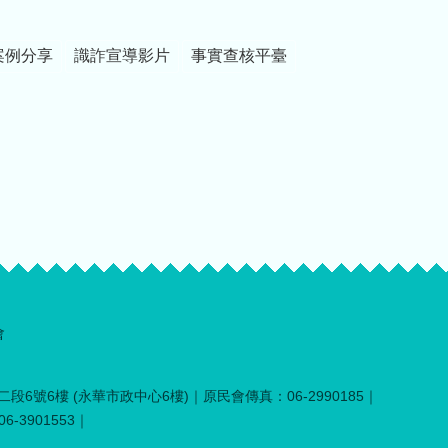
案例分享
識詐宣導影片
事實查核平臺
會
段6號6樓 (永華市政中心6樓)｜原民會傳真：06-2990185｜
-3901553｜