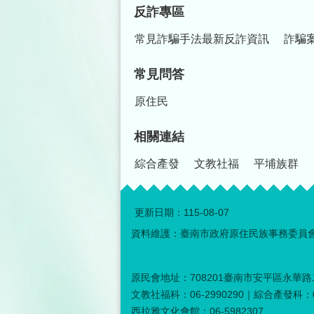
反詐專區
常見詐騙手法最新反詐資訊
詐騙
常見問答
原住民
相關連結
綜合產發
文教社福
平埔族群
更新日期：
115-08-07
資料維護：臺南市政府原住民族事務委員
原民會地址：708201臺南市安平區永華路二
文教社福科：06-2990290｜綜合產發科：06
西拉雅文化會館：06-5982307