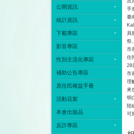
吉
公開資訊
手
臺
統計資訊
K
下載專區
員
祭
影音專區
市
住
性別主流化專區
2
補助公告專區
市
理
原住民權益手冊
來
明
活動花絮
陸
本會出版品
可
反詐專區