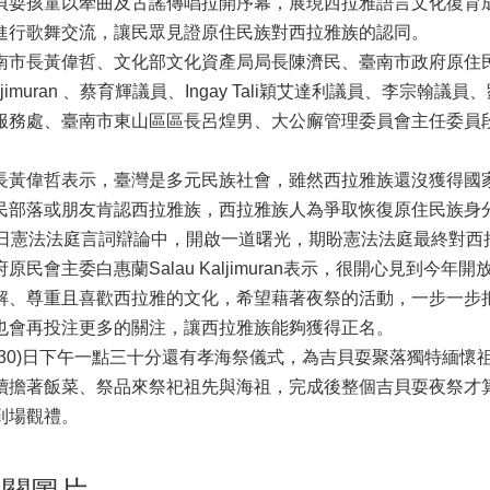
貝耍孩童以牽曲及古謠傳唱拉開序幕，展現西拉雅語言文化復育
進行歌舞交流，讓民眾見證原住民族對西拉雅族的認同。
南市長黃偉哲、文化部文化資產局局長陳濟民、臺南市政府原住民族
aljimuran 、蔡育輝議員、Ingay Tali穎艾達利議員、李宗
服務處、臺南市東山區區長呂煌男、大公廨管理委員會主任委員
。
長黃偉哲表示，臺灣是多元民族社會，雖然西拉雅族還沒獲得國
民部落或朋友肯認西拉雅族，西拉雅族人為爭取恢復原住民族身分
8日憲法法庭言詞辯論中，開啟一道曙光，期盼憲法法庭最終對西
府原民會主委白惠蘭Salau Kaljimuran表示，很開心見到
解、尊重且喜歡西拉雅的文化，希望藉著夜祭的活動，一步一步
也會再投注更多的關注，讓西拉雅族能夠獲得正名。
(30)日下午一點三十分還有孝海祭儀式，為吉貝耍聚落獨特緬
續擔著飯菜、祭品來祭祀祖先與海祖，完成後整個吉貝耍夜祭才
到場觀禮。