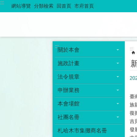
:::
跳到主要內容區塊
網站導覽
分類檢索
回首頁
市府首頁
:::
:::
關於本會
施政計畫
法令規章
2
申辦業務
臺
本會場館
族
復
社團名冊
吉
發
札哈木市集攤商名冊