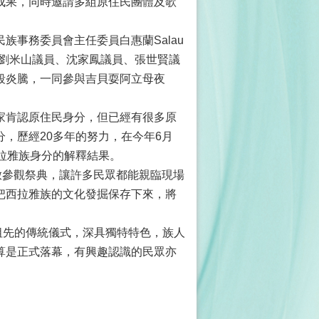
成果，同時邀請多組原住民團體及歌
事務委員會主任委員白惠蘭Salau
翰議員、劉米山議員、沈家鳳議員、張世賢議
段炎騰，一同參與吉貝耍阿立母夜
家肯認原住民身分，但已經有很多原
，歷經20多年的努力，在今年6月
拉雅族身分的解釋結果。
今年開放參觀祭典，讓許多民眾都能親臨現場
把西拉雅族的文化發掘保存下來，將
懷祖先的傳統儀式，深具獨特特色，族人
算是正式落幕，有興趣認識的民眾亦