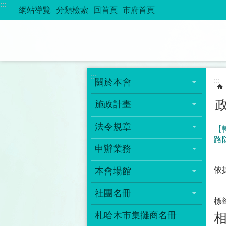
:::
跳到主要內容區塊
網站導覽
分類檢索
回首頁
市府首頁
:::
:::
關於本會
施政計畫
法令規章
【
路
申辦業務
依
本會場館
社團名冊
標
札哈木市集攤商名冊