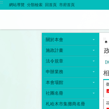
:::
跳到主要內容區塊
網站導覽
分類檢索
回首頁
市府首頁
:::
:::
關於本會
施政計畫
法令規章
【
申辦業務
本會場館
社團名冊
札哈木市集攤商名冊