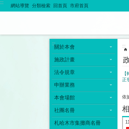
:::
跳到主要內容區塊
網站導覽
分類檢索
回首頁
市府首頁
:::
:::
關於本會
施政計畫
法令規章
【
正
申辦業務
依
本會場館
社團名冊
1
札哈木市集攤商名冊