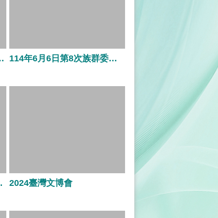
名字研究調查初探特展
114年6月6日第8次族群委員會
樂原新品發表會
2024臺灣文博會