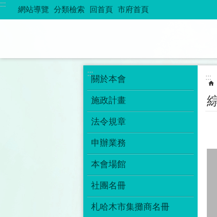
:::
跳到主要內容區塊
網站導覽
分類檢索
回首頁
市府首頁
:::
:::
關於本會
施政計畫
法令規章
申辦業務
本會場館
社團名冊
札哈木市集攤商名冊