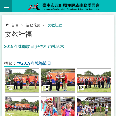
:::
跳到主要內容區塊
:::
首頁
活動花絮
文教社福
文教社福
2019府城鄒族日 與你相約札哈木
標籤：
##2019府城鄒族日