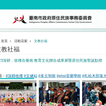
首頁
活動花絮
文教社福
文教社福
023深耕．收穫在臺南 教育文化聯合成果展暨原住民族聖誕點燈
籤：
#深耕收穫
#文健站
#多元智能
#ehoi音樂學校
#札哈木部落