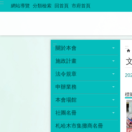
:::
跳到主要內容區塊
網站導覽
分類檢索
回首頁
市府首頁
:::
:::
關於本會
施政計畫
法令規章
2
申辦業務
標
本會場館
社團名冊
札哈木市集攤商名冊