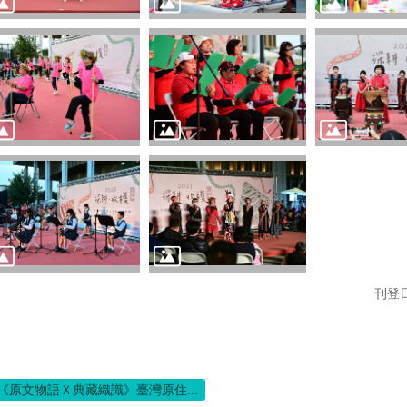
刊登日
《原文物語Ｘ典藏織識》臺灣原住...