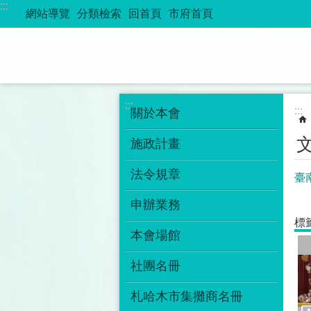
:::
跳到主要內容區塊
網站導覽
分類檢索
回首頁
市府首頁
:::
:::
關於本會
施政計畫
法令規章
臺
申辦業務
標
本會場館
社團名冊
札哈木市集攤商名冊