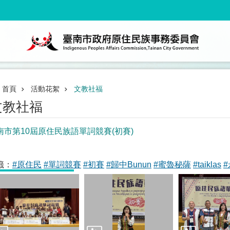
首頁
活動花絮
文教社福
文教社福
南市第10屆原住民族語單詞競賽(初賽)
籤：
#原住民
#單詞競賽
#初賽
#歸中Bunun
#蜜魯秘薩
#taiklas