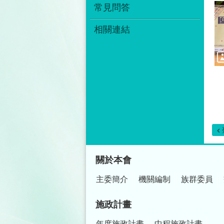
常見問答
相關連結
:::
關於本會
主委簡介
機關編制
族群委員
施政計畫
年度施政計畫
中程施政計畫