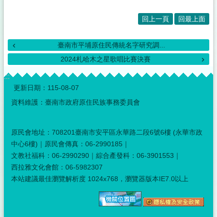
回上一頁
回最上面
臺南市平埔原住民傳統名字研究調...
2024札哈木之星歌唱比賽決賽
:::
更新日期：
115-08-07
資料維護：臺南市政府原住民族事務委員會
原民會地址：708201臺南市安平區永華路二段6號6樓 (永華市政
中心6樓)｜原民會傳真：06-2990185｜
文教社福科：06-2990290｜綜合產發科：06-3901553｜
西拉雅文化會館：06-5982307
本站建議最佳瀏覽解析度 1024x768，瀏覽器版本IE7.0以上