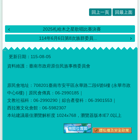
回上一頁
回最上面
2025札哈木之星歌唱比賽決賽
114年6月6日第8次族群委員...
:::
更新日期：
115-08-05
資料維護：臺南市政府原住民族事務委員會
原民會地址：708201臺南市安平區永華路二段6號6樓 (永華市政
中心6樓)｜原民會傳真：06-2990185｜
文教社福科：06-2990290｜綜合產發科：06-3901553｜
西拉雅文化會館：06-5982307
本站建議最佳瀏覽解析度 1024x768，瀏覽器版本IE7.0以上