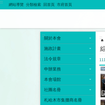
:::
跳到主要內容區塊
網站導覽
分類檢索
回首頁
市府首頁
:::
:::
關於本會
施政計畫
法令規章
1
申辦業務
本會場館
社團名冊
札哈木市集攤商名冊