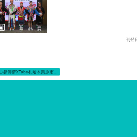
刊登日
心馨傳情XTabe札哈木樂原市...