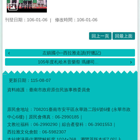
刊登日期：106-01-06
修改時間：106-01-06
回上一頁
回最上面
左鎮國小─西拉雅走讀(狩獵記)
105年度札哈木音樂祭 瑪娜司...
:::
更新日期：
115-08-07
資料維護：臺南市政府原住民族事務委員會
原民會地址：708201臺南市安平區永華路二段6號6樓 (永華市政
中心6樓)｜原民會傳真：06-2990185｜
文教社福科：06-2990290｜綜合產發科：06-3901553｜
西拉雅文化會館：06-5982307
本站建議最佳瀏覽解析度 1024x768，瀏覽器版本IE7.0以上