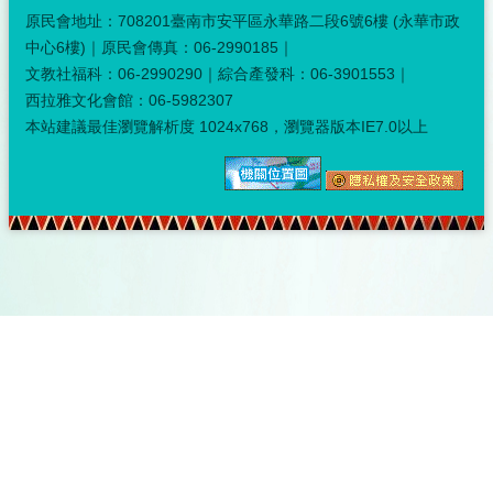
原民會地址：708201臺南市安平區永華路二段6號6樓 (永華市政
中心6樓)｜原民會傳真：06-2990185｜
文教社福科：06-2990290｜綜合產發科：06-3901553｜
西拉雅文化會館：06-5982307
本站建議最佳瀏覽解析度 1024x768，瀏覽器版本IE7.0以上