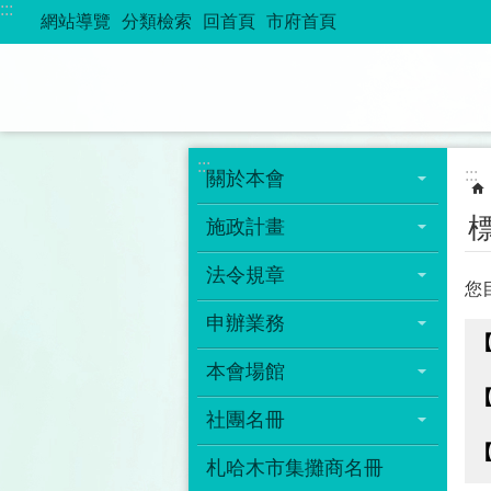
:::
跳到主要內容區塊
網站導覽
分類檢索
回首頁
市府首頁
:::
:::
關於本會
施政計畫
法令規章
您
申辦業務
本會場館
社團名冊
札哈木市集攤商名冊