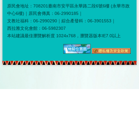
原民會地址：708201臺南市安平區永華路二段6號6樓 (永華市政
中心6樓)｜原民會傳真：06-2990185｜
文教社福科：06-2990290｜綜合產發科：06-3901553｜
西拉雅文化會館：06-5982307
本站建議最佳瀏覽解析度 1024x768，瀏覽器版本IE7.0以上