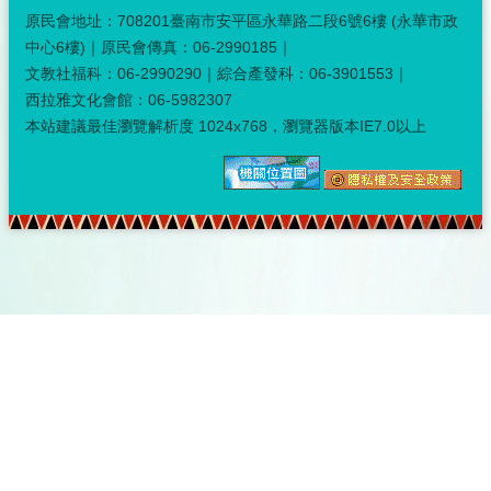
原民會地址：708201臺南市安平區永華路二段6號6樓 (永華市政
中心6樓)｜原民會傳真：06-2990185｜
文教社福科：06-2990290｜綜合產發科：06-3901553｜
西拉雅文化會館：06-5982307
本站建議最佳瀏覽解析度 1024x768，瀏覽器版本IE7.0以上