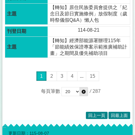
【轉知】原住民族委員會提供之「紀
念日及節日實施條例」放假制度（歲
時祭儀假Q&A）懶人包
114-08-21
【轉知】經濟部能源署辦理115年
「節能績效保證專案示範推廣補助計
畫」之期間及優先補助項目
1
2
3
4
...
15
每頁筆數
/
287
回上一頁
回最上面
:::
更新日期：
115-08-07