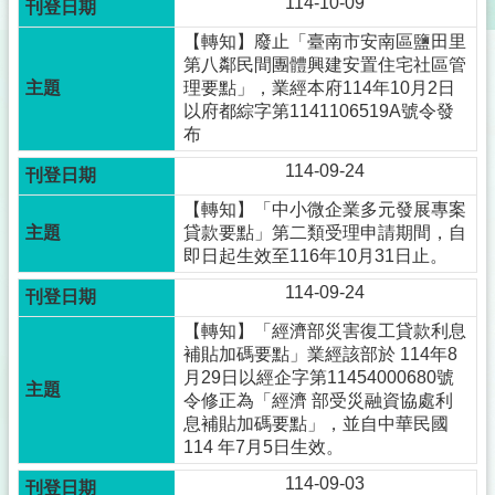
114-10-09
【轉知】廢止「臺南市安南區鹽田里
第八鄰民間團體興建安置住宅社區管
理要點」，業經本府114年10月2日
以府都綜字第1141106519A號令發
布
114-09-24
【轉知】「中小微企業多元發展專案
貸款要點」第二類受理申請期間，自
即日起生效至116年10月31日止。
114-09-24
【轉知】「經濟部災害復工貸款利息
補貼加碼要點」業經該部於 114年8
月29日以經企字第11454000680號
令修正為「經濟 部受災融資協處利
息補貼加碼要點」，並自中華民國
114 年7月5日生效。
114-09-03