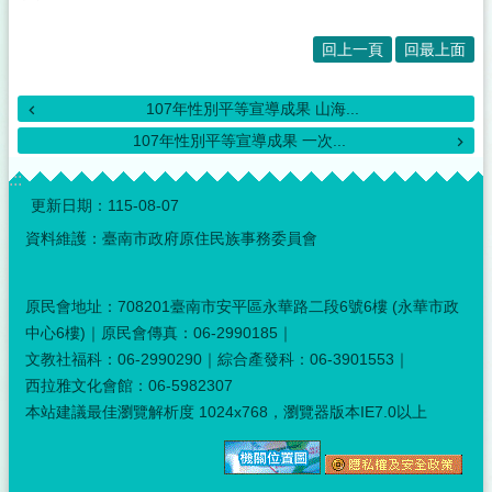
回上一頁
回最上面
107年性別平等宣導成果 山海...
107年性別平等宣導成果 一次...
:::
更新日期：
115-08-07
資料維護：臺南市政府原住民族事務委員會
原民會地址：708201臺南市安平區永華路二段6號6樓 (永華市政
中心6樓)｜原民會傳真：06-2990185｜
文教社福科：06-2990290｜綜合產發科：06-3901553｜
西拉雅文化會館：06-5982307
本站建議最佳瀏覽解析度 1024x768，瀏覽器版本IE7.0以上