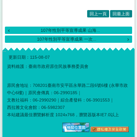
回上一頁
回最上面
107年性別平等宣導成果 山海...
107年性別平等宣導成果 一次...
:::
更新日期：
115-08-07
資料維護：臺南市政府原住民族事務委員會
原民會地址：708201臺南市安平區永華路二段6號6樓 (永華市政
中心6樓)｜原民會傳真：06-2990185｜
文教社福科：06-2990290｜綜合產發科：06-3901553｜
西拉雅文化會館：06-5982307
本站建議最佳瀏覽解析度 1024x768，瀏覽器版本IE7.0以上