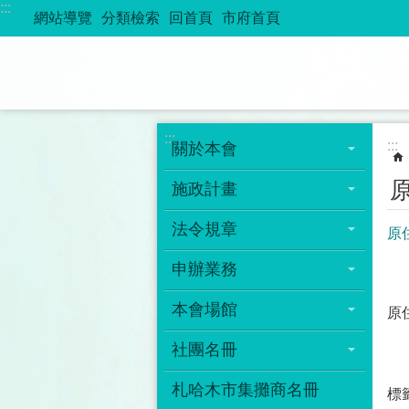
:::
跳到主要內容區塊
網站導覽
分類檢索
回首頁
市府首頁
:::
:::
關於本會
施政計畫
法令規章
原
申辦業務
本會場館
原
社團名冊
札哈木市集攤商名冊
標