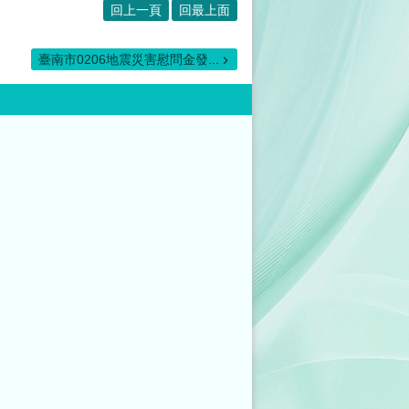
回上一頁
回最上面
臺南市0206地震災害慰問金發...