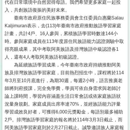
代在日常環境中自然習得母語。我們希望更多家庭一起投
入，共創族語復振的美好未來。
臺南市政府原住民族事務委員會主任委員白惠蘭Salau
Kaljimuran表示，去(113)年臺南市政府推動族語學習家庭
計畫，共計4戶、16人參與，累積族語學習時數達144小
時。參與家庭成員在113年度原住民族語能力認證測驗中取
得亮眼成果，其中考取阿美族語及排灣族語中級認證各1
人，還有4人考取阿美族語初級認證。
為延續族語學習成果，今年臺南市政府持續推動阿美
族及排灣族族語學習家庭，目前熱烈招生中，課程將於114
年3月至10月底進行，為期30週，每週2小時，語言推廣老
師將到府授課，完全免學費，學員可依自身需求與老師討
論上課時間，學習內容涵蓋生活日常會話或依家庭族語狀
況量身規劃。家庭成員出席率達70%，並經族語能力評量
學習成效良好者，可獲得6,000元獎勵金，每語別最多補助
2戶。排灣族語學習家庭的報名將於114年3月3日截止，而
阿美族語學習家庭則於2月27日截止。誠摯邀請族人家庭報