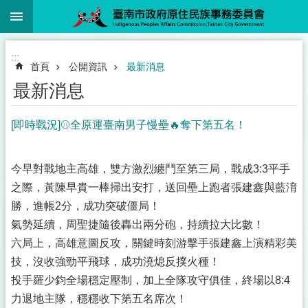
:::
跳到主要內容區塊
:::
首頁
公開資訊
最新消息
最新消息
[即時戰況]⚾️全原運臺南男子慢壘🔥奪下第五名！
今早對戰地主高雄，雙方激烈纏鬥至第三局，戰成3:3平手
之際，黃陳早貴一棒掃出安打，送回壘上跑者張建鑫與藍淯
勝，進帳2分，成功突破僵局！
氣勢延續，周聖捷隨後轟出兩分砲，持續拉大比數！
六局上，高雄意圖反攻，關鍵時刻游擊手張建鑫上演精彩美
技，沒收強勁平飛球，成功澆熄反撲火種！
投手羅少鈞全場穩定壓制，加上全隊攻守俱佳，終場以8:4
力退地主隊，穩穩收下第五名席次！