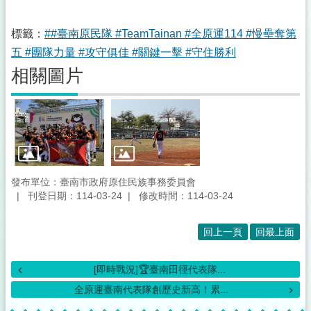
標籤：
##臺南原民隊 #TeamTainan #全原運114 #慢壘奪第
五 #團隊力量 #攻守俱佳 #關鍵一擊 #守住勝利
相關圖片
發布單位：臺南市政府原住民族事務委員會
刊登日期：114-03-24
修改時間：114-03-24
回上一頁
回最上面
[即時戰況]🏆臺南田徑代表隊...
全原運臺南代表隊創歷史新高！累...