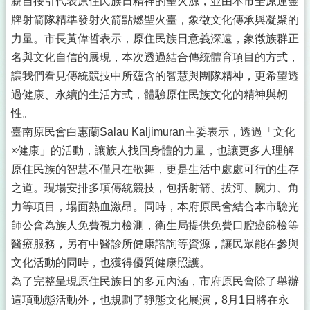
親自接引代表原住民族日精神的聖火源，並由本市全原運金
牌射箭隊精準發射火箭點燃聖火臺，象徵文化傳承與凝聚的
力量。市長黃偉哲表示，原住民族日意義深遠，象徵族群正
名與文化自信的展現，本次透過結合傳統體育項目的方式，
讓我們看見傳統競技中所蘊含的智慧與團隊精神，更希望透
過健康、永續的生活方式，體驗原住民族文化的精神與韌
性。
臺南原民會白惠蘭Salau Kaljimuran主委表示，透過「文化
×健康」的活動，讓族人找回身體的力量，也讓更多人理解
原住民族的智慧不僅只在歌舞，更是生活中處處可行的生存
之道。現場安排多項傳統競技，包括射箭、拔河、腕力、角
力等項目，場面熱血激昂。同時，本府原民會結合本市驗光
師公會為族人免費視力檢測，衛生局提供免費口腔癌篩檢等
醫療服務，另有中醫診所健康諮詢等資源，讓民眾能在參與
文化活動的同時，也獲得優質健康照護。
為了完整呈現原住民族日的多元內涵，市府原民會除了舉辦
這項動態活動外，也規劃了靜態文化展演，8月1日將在永