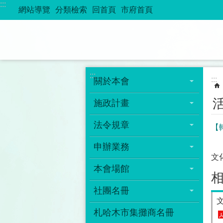
:::
跳到主要內容區塊
網站導覽
分類檢索
回首頁
市府首頁
:::
:::
關於本會
施政計畫
法令規章
【
申辦業務
文
本會場館
社團名冊
札哈木市集攤商名冊