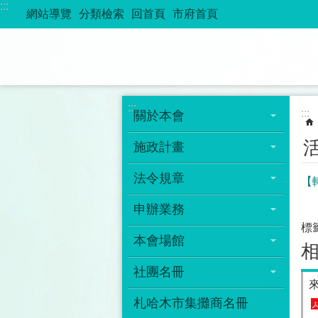
:::
跳到主要內容區塊
網站導覽
分類檢索
回首頁
市府首頁
:::
:::
關於本會
施政計畫
法令規章
【
申辦業務
標
本會場館
社團名冊
來
札哈木市集攤商名冊