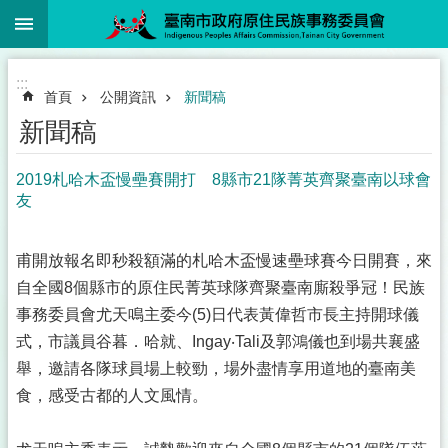
:::
跳到主要內容區塊
:::
首頁
公開資訊
新聞稿
新聞稿
2019札哈木盃慢壘賽開打 8縣市21隊菁英齊聚臺南以球會
友
甫開放報名即秒殺額滿的札哈木盃慢速壘球賽今日開賽，來
自全國8個縣市的原住民菁英球隊齊聚臺南廝殺爭冠！民族
事務委員會尤天鳴主委今(5)日代表黃偉哲市長主持開球儀
式，市議員谷暮．哈就、Ingay‧Tali及郭鴻儀也到場共襄盛
舉，邀請各隊球員場上較勁，場外盡情享用道地的臺南美
食，感受古都的人文風情。