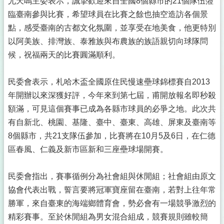
尤天嗚主委表示，誠摯歡迎來自全國8個縣市的21個隊伍蒞
臨臺南參與比賽，希望球員在比賽之餘也抽空造訪各個景
點，感受臺南的古都文化氛圍，並享受在地美食，他更特別
以阿美族、排灣族、泰雅族與布農族的族語親切向球隊問
候，祝福兩天的比賽圓滿順利。
民委會表示，札哈木盃全國原住民慢速壘球錦標賽自2013
年開辦以來深獲好評，今年來到第七屆，甫開放報名即秒殺
額滿，可見這個賽事已成為各縣市球員的必爭之地。此次共
有自新北、桃園、基隆、臺中、臺東、高雄、屏東及臺南等
8個縣市，共21支隊伍參加，比賽將在10月5及6日，在仁德
區春風、仁義及新市區新和三座壘球場開賽。
民委會指出，賽事循例分為社會組與休閒組；社會組由原文
協會代表出戰，誓言要將冠軍寶座留在臺南，若對上往年常
勝軍，來自臺東的海端鄉體育會，勢必會有一場競爭激烈的
精彩賽事。至於休閒組為男女混合組成，競賽規則雖較簡