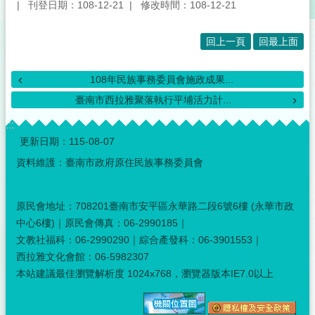
刊登日期：108-12-21
修改時間：108-12-21
回上一頁
回最上面
108年民族事務委員會施政成果...
臺南市西拉雅聚落執行平埔活力計...
:::
更新日期：
115-08-07
資料維護：臺南市政府原住民族事務委員會
原民會地址：708201臺南市安平區永華路二段6號6樓 (永華市政
中心6樓)｜原民會傳真：06-2990185｜
文教社福科：06-2990290｜綜合產發科：06-3901553｜
西拉雅文化會館：06-5982307
本站建議最佳瀏覽解析度 1024x768，瀏覽器版本IE7.0以上