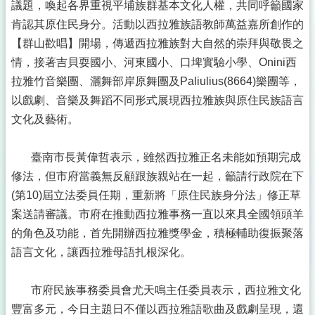
議題，喚起各界重視平埔族群基本文化人權，共同呼籲國家
肯認其原住民身分。活動以西拉雅族語教師萬益嘉所創作的
【群山歡唱】開場，傳遞西拉雅族對大自然的崇拜與敬畏之
情，接著吉貝耍國小、河東國小、口埤實驗小學、Onini西
拉雅竹音樂團、灑舞部岸原舞團及Paliulius(8664)樂團等，
以戲劇、音樂及舞蹈不同形式展現西拉雅族與原住民族語言
文化及藝術。
臺南市長黃偉哲表示，雖然西拉雅正名未能如預期完成
修法，但市府當義無反顧跟族親站在一起，籲請行政院在下
(第10)屆立法委員任期，重新將「原住民族身分法」修正草
案送請審議。市府在推動西拉雅事務一直以來具全國領頭羊
的角色及功能，首先開辦西拉雅獎學金，積極輔助復振聚落
語言文化，讓西拉雅母語扎根深化。
市府民族事務委員會尤天鳴主任委員表示，西拉雅文化
豐富多元，今日主題日不僅以西拉雅語歌曲及戲劇呈現，還