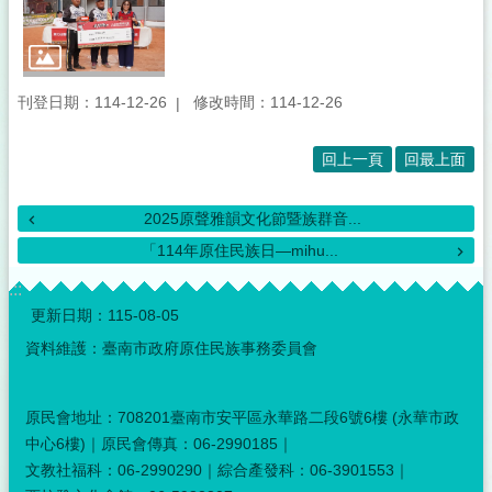
刊登日期：114-12-26
修改時間：114-12-26
回上一頁
回最上面
2025原聲雅韻文化節暨族群音...
「114年原住民族日—mihu...
:::
更新日期：
115-08-05
資料維護：臺南市政府原住民族事務委員會
原民會地址：708201臺南市安平區永華路二段6號6樓 (永華市政
中心6樓)｜原民會傳真：06-2990185｜
文教社福科：06-2990290｜綜合產發科：06-3901553｜