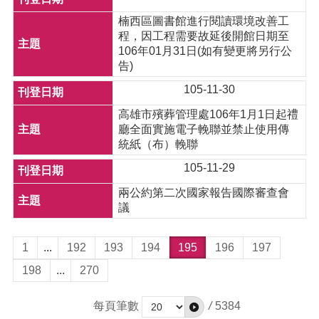
楠西區圖書館進行閱讀環境改善工
程，因工程需要故延後開館日期至
106年01月31日(如有變更將另行公
告)
105-11-30
高雄市殯葬管理處106年1月1日起禮
廳全面實施電子輓聯並禁止使用傳
統紙（布）輓聯
105-11-29
兩公約第二次國家報告國際審查會
議
1
...
192
193
194
195
196
197
198
...
270
每頁筆數
/
5384