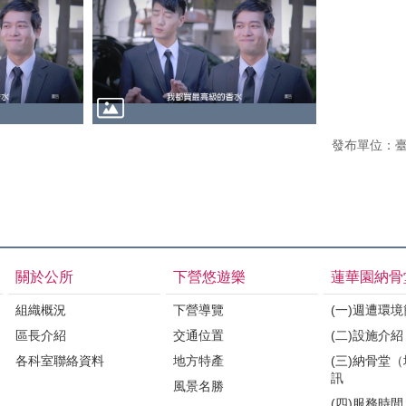
發布單位：
關於公所
下營悠遊樂
蓮華園納骨
組織概況
下營導覽
(一)週遭環
區長介紹
交通位置
(二)設施介紹
各科室聯絡資料
地方特產
(三)納骨堂
訊
風景名勝
(四)服務時間