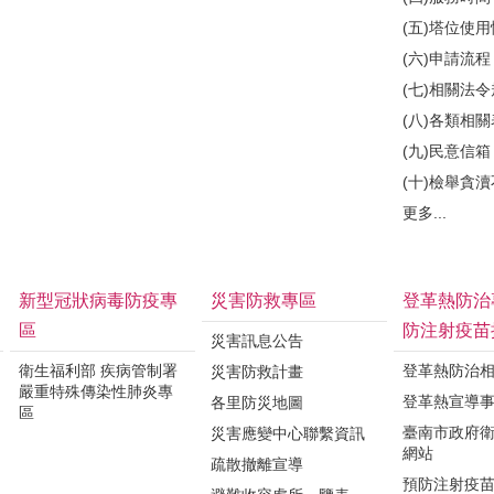
(五)塔位使
(六)申請流程
(七)相關法
(八)各類相
(九)民意信箱
(十)檢舉貪
更多...
新型冠狀病毒防疫專
災害防救專區
登革熱防治
區
防注射疫苗
災害訊息公告
衛生福利部 疾病管制署
登革熱防治
災害防救計畫
嚴重特殊傳染性肺炎專
登革熱宣導
各里防災地圖
區
臺南市政府
災害應變中心聯繫資訊
網站
疏散撤離宣導
預防注射疫