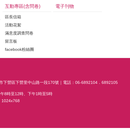
互動專區(含問卷)
電子刊物
區長信箱
活動花絮
滿意度調查問卷
留言板
facebook粉絲團
市下營區下營里中山路一段170號｜電話：06-6892104．6892105
午8時至12時、下午1時至5時
024x768