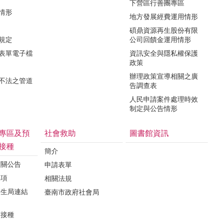
下營區行善團專區
用情形
地方發展經費運用情形
碩鼎資源再生股份有限
令規定
公司回饋金運用情形
關表單電子檔
資訊安全與隱私權保護
政策
辦理政策宣導相關之廣
瀆不法之管道
告調查表
人民申請案件處理時效
制定與公告情形
專區及預
社會救助
圖書館資訊
接種
簡介
相關公告
申請表單
事項
相關法規
衛生局連結
臺南市政府社會局
苗接種