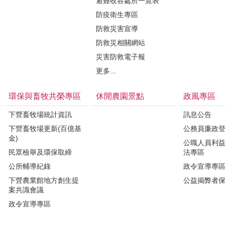
避難收容處所一覽表
防疫衛生專區
防救災害宣導
防救災相關網站
災害防救電子報
更多...
環保與畜牧共榮專區
休閒農園景點
政風專區
下營畜牧場統計資訊
訊息公告
下營畜牧場更新(百億基
公務員廉政
金)
公職人員利
民眾檢舉及環保取締
法專區
公所輔導紀錄
政令宣導專
下營農業館地方創生提
公益揭弊者
案共識會議
政令宣導專區