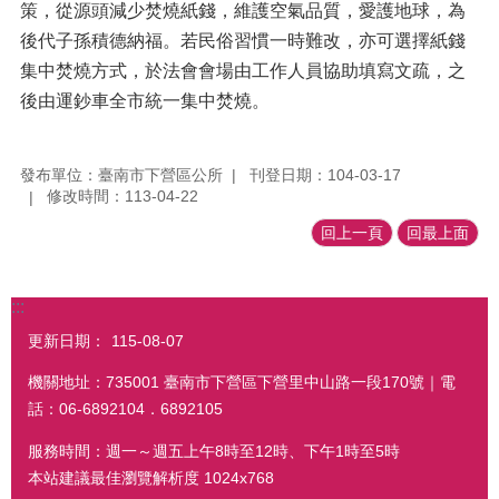
策，從源頭減少焚燒紙錢，維護空氣品質，愛護地球，為
後代子孫積德納福。若民俗習慣一時難改，亦可選擇紙錢
集中焚燒方式，於法會會場由工作人員協助填寫文疏，之
後由運鈔車全市統一集中焚燒。
發布單位：臺南市下營區公所
刊登日期：104-03-17
修改時間：113-04-22
回上一頁
回最上面
:::
更新日期：
115-08-07
機關地址：735001 臺南市下營區下營里中山路一段170號｜電
話：06-6892104．6892105
服務時間：週一～週五上午8時至12時、下午1時至5時
本站建議最佳瀏覽解析度 1024x768