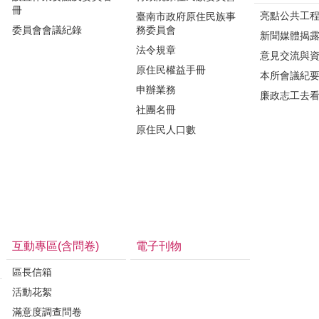
冊
亮點公共工
臺南市政府原住民族事
委員會會議紀錄
務委員會
新聞媒體揭
法令規章
意見交流與
原住民權益手冊
本所會議紀
申辦業務
廉政志工去
社團名冊
原住民人口數
互動專區(含問卷)
電子刊物
區長信箱
活動花絮
滿意度調查問卷