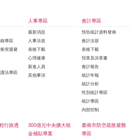
人事專區
會計專區
最新消息
預告統計資料發佈
登錄專區
人事法規
會計法規
益衝突迴避
表格下載
表格下載
心理健康
預算及決算書
區
新進人員
會計報告
保護法專區
其他事項
統計年報
統計分析
性別統計專區
統計專區
內部控制
程行政透
300億元中央擴大租
臺南市防空疏散避難
金補貼專案
專區