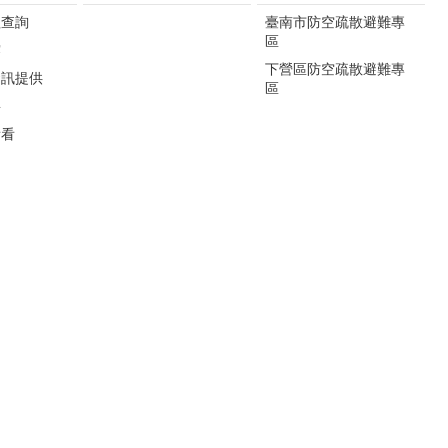
程查詢
臺南市防空疏散避難專
區
露
下營區防空疏散避難專
資訊提供
區
要
看看