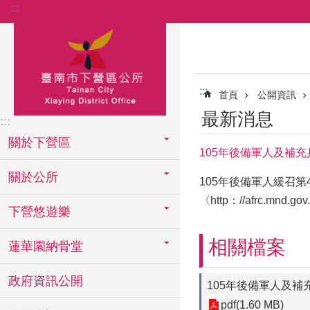
:::
跳到主要內容區塊
:::
首頁
公開資訊
最新消息
:::
關於下營區
105年後備軍人及補
關於公所
105年後備軍人緩召第
〈http：//afrc.mn
下營悠遊樂
相關檔案
蓮華園納骨堂
政府資訊公開
105年後備軍人及
pdf(1.60 MB)