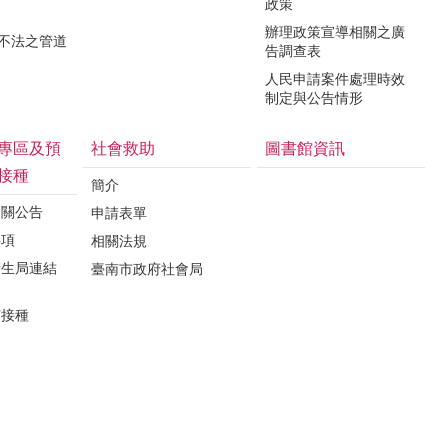
政策
辦理政策宣導相關之廣
瀆不法之管道
告調查表
人民申請案件處理時效
制定與公告情形
專區及預
社會救助
圖書館資訊
接種
簡介
相關公告
申請表單
事項
相關法規
衛生局連結
臺南市政府社會局
苗接種