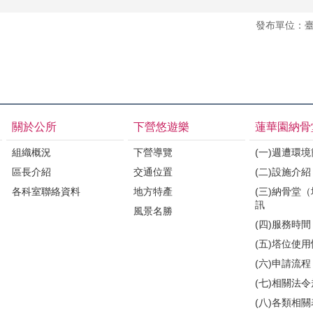
發布單位：
關於公所
下營悠遊樂
蓮華園納骨
組織概況
下營導覽
(一)週遭環
區長介紹
交通位置
(二)設施介紹
各科室聯絡資料
地方特產
(三)納骨堂
訊
風景名勝
(四)服務時間
(五)塔位使
(六)申請流程
(七)相關法
(八)各類相