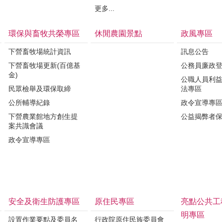
更多...
環保與畜牧共榮專區
休閒農園景點
政風專區
下營畜牧場統計資訊
訊息公告
下營畜牧場更新(百億基
公務員廉政
金)
公職人員利
民眾檢舉及環保取締
法專區
公所輔導紀錄
政令宣導專
下營農業館地方創生提
公益揭弊者
案共識會議
政令宣導專區
安全及衛生防護專區
原住民專區
亮點公共工
明專區
設置作業要點及委員名
行政院原住民族委員會