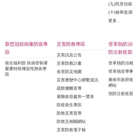
(九)民意信箱
(十)檢舉貪
更多...
新型冠狀病毒防疫專
災害防救專區
登革熱防治
區
防注射疫苗
災害訊息公告
衛生福利部 疾病管制署
登革熱防治
災害防救計畫
嚴重特殊傳染性肺炎專
登革熱宣導
各里防災地圖
區
臺南市政府
災害應變中心聯繫資訊
網站
疏散撤離宣導
預防注射疫
避難收容處所一覽表
防疫衛生專區
防救災害宣導
防救災相關網站
災害防救電子報