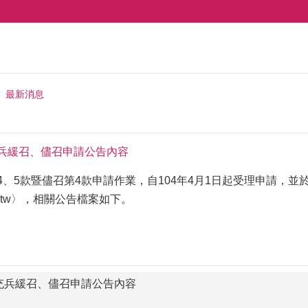
最新消息
充兵緩召、儘召申請公告內容
4、5款暨儘召第4款申請作業，自104年4月1日起受理申請，並
d.gov.tw〉，相關公告檔案如下。
補充兵緩召、儘召申請公告內容