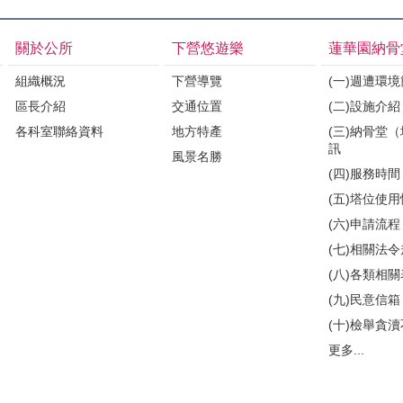
關於公所
下營悠遊樂
蓮華園納骨
組織概況
下營導覽
(一)週遭環
區長介紹
交通位置
(二)設施介紹
各科室聯絡資料
地方特產
(三)納骨堂
訊
風景名勝
(四)服務時間
(五)塔位使
(六)申請流程
(七)相關法
(八)各類相
(九)民意信箱
(十)檢舉貪
更多...