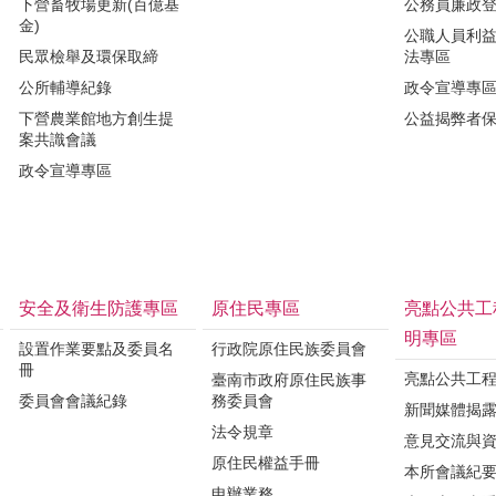
下營畜牧場更新(百億基
公務員廉政
金)
公職人員利
民眾檢舉及環保取締
法專區
公所輔導紀錄
政令宣導專
下營農業館地方創生提
公益揭弊者
案共識會議
政令宣導專區
安全及衛生防護專區
原住民專區
亮點公共工
明專區
設置作業要點及委員名
行政院原住民族委員會
冊
亮點公共工
臺南市政府原住民族事
委員會會議紀錄
務委員會
新聞媒體揭
法令規章
意見交流與
原住民權益手冊
本所會議紀
申辦業務