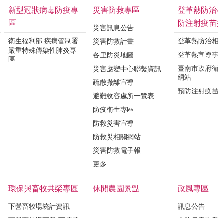
新型冠狀病毒防疫專
災害防救專區
登革熱防治
區
防注射疫苗
災害訊息公告
衛生福利部 疾病管制署
登革熱防治
災害防救計畫
嚴重特殊傳染性肺炎專
登革熱宣導
各里防災地圖
區
臺南市政府
災害應變中心聯繫資訊
網站
疏散撤離宣導
預防注射疫
避難收容處所一覽表
防疫衛生專區
防救災害宣導
防救災相關網站
災害防救電子報
更多...
環保與畜牧共榮專區
休閒農園景點
政風專區
下營畜牧場統計資訊
訊息公告