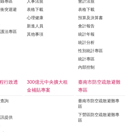
登錄專區
人事法規
會計法規
益衝突迴避
表格下載
表格下載
心理健康
預算及決算書
區
新進人員
會計報告
保護法專區
其他事項
統計年報
統計分析
性別統計專區
統計專區
內部控制
程行政透
300億元中央擴大租
臺南市防空疏散避難
金補貼專案
專區
程查詢
臺南市防空疏散避難專
區
露
下營區防空疏散避難專
資訊提供
區
要