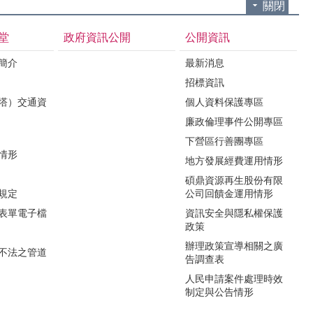
關閉
堂
政府資訊公開
公開資訊
境簡介
最新消息
招標資訊
（塔）交通資
個人資料保護專區
廉政倫理事件公開專區
下營區行善團專區
用情形
地方發展經費運用情形
碩鼎資源再生股份有限
令規定
公司回饋金運用情形
關表單電子檔
資訊安全與隱私權保護
政策
辦理政策宣導相關之廣
瀆不法之管道
告調查表
人民申請案件處理時效
制定與公告情形