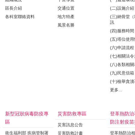
區長介紹
交通位置
(二)設施介紹
各科室聯絡資料
地方特產
(三)納骨堂
訊
風景名勝
(四)服務時間
(五)塔位使
(六)申請流程
(七)相關法
(八)各類相
(九)民意信箱
(十)檢舉貪
更多...
新型冠狀病毒防疫專
災害防救專區
登革熱防治
區
防注射疫苗
災害訊息公告
衛生福利部 疾病管制署
登革熱防治
災害防救計畫