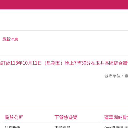
最新消息
動訂於113年10月11日（星期五）晚上7時30分在玉井區區綜
發布單位：
關於公所
下營悠遊樂
蓮華園納骨
組織概況
下營導覽
(一)週遭環