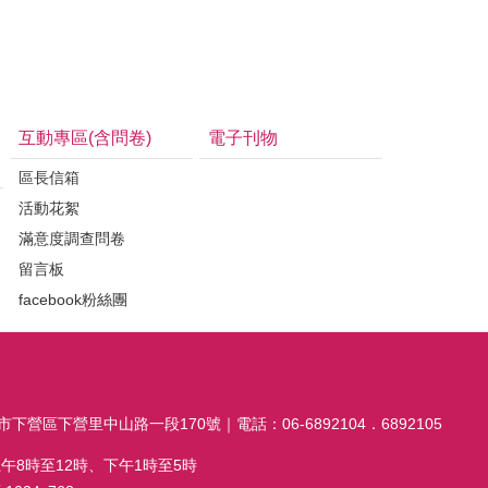
互動專區(含問卷)
電子刊物
區長信箱
活動花絮
滿意度調查問卷
留言板
facebook粉絲團
市下營區下營里中山路一段170號｜電話：06-6892104．6892105
午8時至12時、下午1時至5時