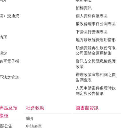
招標資訊
（塔）交通資
個人資料保護專區
廉政倫理事件公開專區
下營區行善團專區
用情形
地方發展經費運用情形
碩鼎資源再生股份有限
令規定
公司回饋金運用情形
關表單電子檔
資訊安全與隱私權保護
政策
辦理政策宣導相關之廣
瀆不法之管道
告調查表
人民申請案件處理時效
制定與公告情形
專區及預
社會救助
圖書館資訊
接種
簡介
相關公告
申請表單