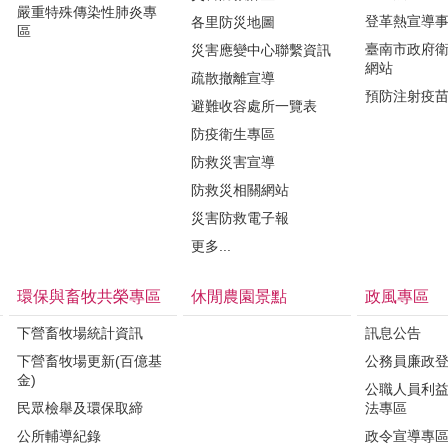
嚴重特殊傳染性肺炎專
登革熱宣導
各里防災地圖
區
臺南市政府
災害應變中心聯繫資訊
網站
疏散撤離宣導
預防注射疫
避難收容處所一覽表
防疫衛生專區
防救災害宣導
防救災相關網站
災害防救電子報
更多...
環保與畜牧共榮專區
休閒農園景點
政風專區
下營畜牧場統計資訊
訊息公告
下營畜牧場更新(百億基
公務員廉政
金)
公職人員利
民眾檢舉及環保取締
法專區
公所輔導紀錄
政令宣導專