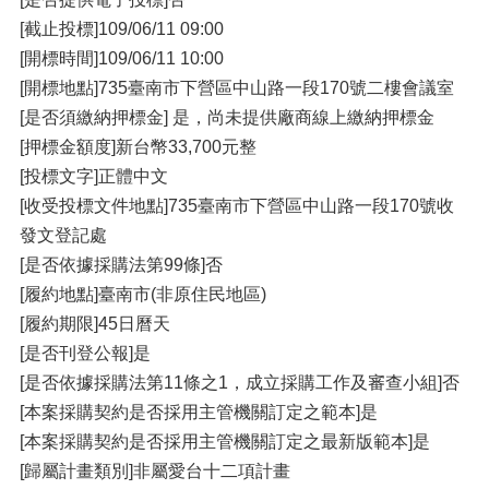
[截止投標]109/06/11 09:00
[開標時間]109/06/11 10:00
[開標地點]735臺南市下營區中山路一段170號二樓會議室
[是否須繳納押標金] 是，尚未提供廠商線上繳納押標金
[押標金額度]新台幣33,700元整
[投標文字]正體中文
[收受投標文件地點]735臺南市下營區中山路一段170號收
發文登記處
[是否依據採購法第99條]否
[履約地點]臺南市(非原住民地區)
[履約期限]45日曆天
[是否刊登公報]是
[是否依據採購法第11條之1，成立採購工作及審查小組]否
[本案採購契約是否採用主管機關訂定之範本]是
[本案採購契約是否採用主管機關訂定之最新版範本]是
[歸屬計畫類別]非屬愛台十二項計畫