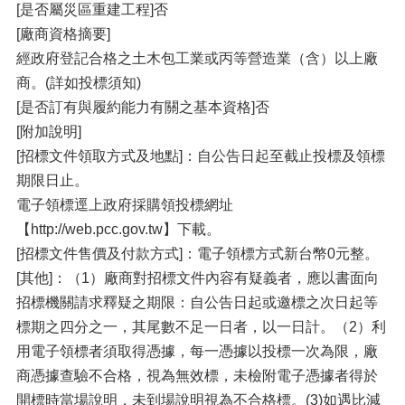
[是否屬災區重建工程]否
[廠商資格摘要]
經政府登記合格之土木包工業或丙等營造業（含）以上廠
商。(詳如投標須知)
[是否訂有與履約能力有關之基本資格]否
[附加說明]
[招標文件領取方式及地點]：自公告日起至截止投標及領標
期限日止。
電子領標逕上政府採購領投標網址
【http://web.pcc.gov.tw】下載。
[招標文件售價及付款方式]：電子領標方式新台幣0元整。
[其他]：（1）廠商對招標文件內容有疑義者，應以書面向
招標機關請求釋疑之期限：自公告日起或邀標之次日起等
標期之四分之一，其尾數不足一日者，以一日計。（2）利
用電子領標者須取得憑據，每一憑據以投標一次為限，廠
商憑據查驗不合格，視為無效標，未檢附電子憑據者得於
開標時當場說明，未到場說明視為不合格標。(3)如遇比減