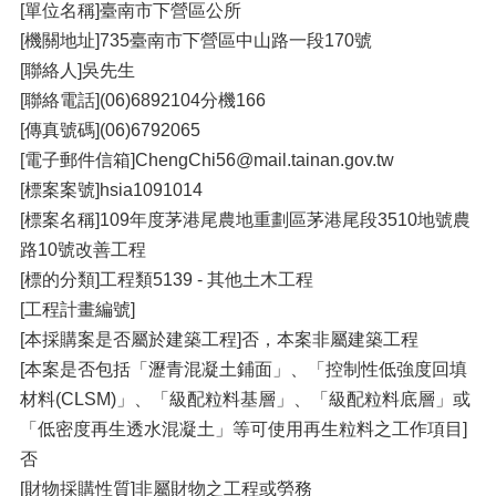
[單位名稱]臺南市下營區公所
[機關地址]735臺南市下營區中山路一段170號
[聯絡人]吳先生
[聯絡電話](06)6892104分機166
[傳真號碼](06)6792065
[電子郵件信箱]ChengChi56@mail.tainan.gov.tw
[標案案號]hsia1091014
[標案名稱]109年度茅港尾農地重劃區茅港尾段3510地號農
路10號改善工程
[標的分類]工程類5139 - 其他土木工程
[工程計畫編號]
[本採購案是否屬於建築工程]否，本案非屬建築工程
[本案是否包括「瀝青混凝土鋪面」、「控制性低強度回填
材料(CLSM)」、「級配粒料基層」、「級配粒料底層」或
「低密度再生透水混凝土」等可使用再生粒料之工作項目]
否
[財物採購性質]非屬財物之工程或勞務