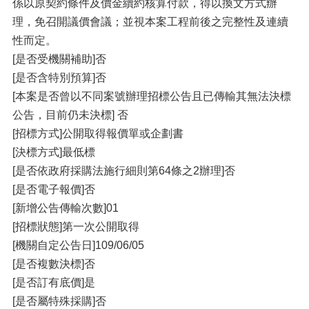
係以原契約條件及價金續約核算付款，得以換文方式辦
理，免召開議價會議；並視本案工程前後之完整性及連續
性而定。
[是否受機關補助]否
[是否含特別預算]否
[本案是否曾以不同案號辦理招標公告且已傳輸其無法決標
公告，目前仍未決標] 否
[招標方式]公開取得報價單或企劃書
[決標方式]最低標
[是否依政府採購法施行細則第64條之2辦理]否
[是否電子報價]否
[新增公告傳輸次數]01
[招標狀態]第一次公開取得
[機關自定公告日]109/06/05
[是否複數決標]否
[是否訂有底價]是
[是否屬特殊採購]否