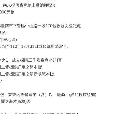
 是，尚未提供廠商線上繳納押標金
000元整
35臺南市下營區中山路一段170號收發文登記處
]否
住民地區)
日起至110年12月31日或預算用罄當月。
條之1，成立採購工作及審查小組]否
用主管機關訂定之範本]是
用主管機關訂定之最新版範本]是
否
包工業或丙等營造業（含）以上廠商。(詳如投標須知)
有關之基本資格]否