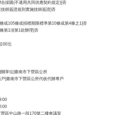
合採購(不適用共同供應契約規定)]否
業技師簽證規則實施技師簽證]否
4條或105條或招標期限標準第10條或第4條之1]否
6條第1項第1款辦理]否
100元
機關單位]臺南市下營區公所
帳戶]臺南市下營區公所代收代辦專戶
9:00
0:00
市下營區中山路一段170號二樓會議室