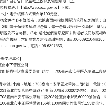
地點]：自公告日起至截止投標及領標期限日止。
址【http://web.pcc.gov.tw】下載。
式]：電子領標方式新台幣100元整。
對招標文件內容有疑義者，應以書面向招標機關請求釋疑之期限：
）利用電子領標者須取得憑據，每一憑據以投標一次為限，廠商
明視為不合格標。(3)如遇比減價情形廠商未到場者視同放棄權
議之機關：本所農業及建設課謝桓鈞，電話06-6892104轉165
.tainan.gov.tw，電話：06-6897533。
檢舉受理單位]
]臺南市下營區公所
府採購申訴審議委員會（地址：708臺南市安平區永華路二段6號、電話：
稽核小組（地址：708臺南市安平區永華路二段6號、電話：06-299
1新北市新店區中華路74號;新店郵政60000號信箱、電話：02-291
8臺南市安平區永華路二段208號;臺南市郵政60000號信箱、電話：
0臺北市中正區博愛路166號;10099國史館郵局第153號信箱、電話：