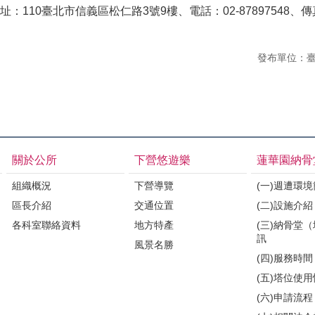
110臺北市信義區松仁路3號9樓、電話：02-87897548、傳真：0
發布單位：
關於公所
下營悠遊樂
蓮華園納骨
組織概況
下營導覽
(一)週遭環
區長介紹
交通位置
(二)設施介紹
各科室聯絡資料
地方特產
(三)納骨堂
訊
風景名勝
(四)服務時間
(五)塔位使
(六)申請流程