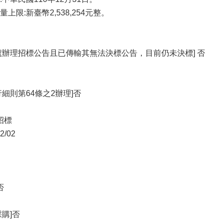
限:新臺幣2,538,254元整。
號辦理招標公告且已傳輸其無法決標公告，目前仍未決標] 否
細則第64條之2辦理]否
招標
/02
否
購]否