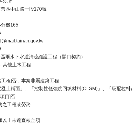
區公所
下營區中山路一段170號
04分機165
5
ail.tainan.gov.tw
6
下營區雨水下水道清疏維護工程（開口契約）
 - 其他土木工程
築工程]否，本案非屬建築工程
混凝土鋪面」、「控制性低強度回填材料(CLSM)」、「級配
項目]否
財物之工程或勞務
金額以上未達查核金額