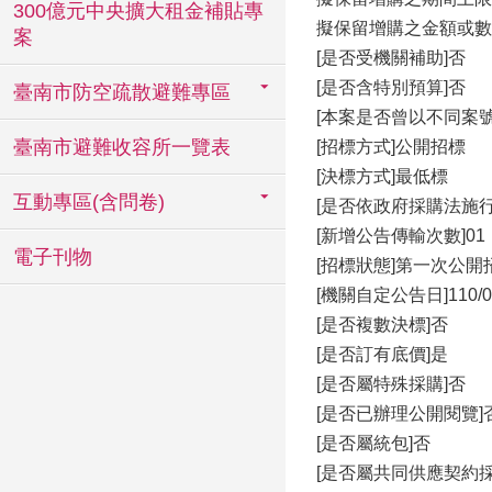
300億元中央擴大租金補貼專
擬保留增購之金額或數量上
案
[是否受機關補助]否
[是否含特別預算]否
臺南市防空疏散避難專區
[本案是否曾以不同案
臺南市避難收容所一覽表
[招標方式]公開招標
[決標方式]最低標
互動專區(含問卷)
[是否依政府採購法施行
[新增公告傳輸次數]01
電子刊物
[招標狀態]第一次公開
[機關自定公告日]110/02
[是否複數決標]否
[是否訂有底價]是
[是否屬特殊採購]否
[是否已辦理公開閱覽]
[是否屬統包]否
[是否屬共同供應契約採