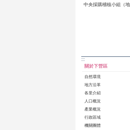
中央採購稽核小組（地址：
:::
關於下營區
自然環境
地方沿革
各里介紹
人口概況
產業概況
行政區域
機關團體