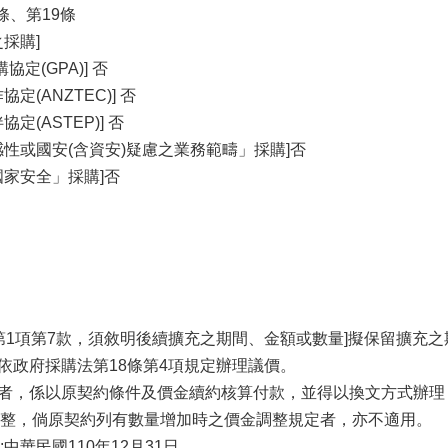
條、第19條
採購]
定(GPA)] 否
定(ANZTEC)] 否
定(ASTEP)] 否
感性或國安(含資安)疑慮之業務範疇」採購]否
國家安全」採購]否
條第1項第7款，須敘明後續擴充之期間、金額或數量]擬保留擴充
將依政府採購法第18條第4項規定辦理議價。
目者，係以原契約條件及價金續約核算付款，並得以換文方式辦
整，倘原契約列有數量增加時之價金調整規定者，亦不適用。
中華民國110年12月31日。