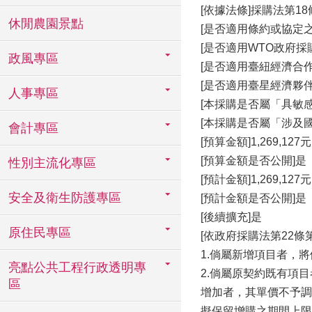
[依據法條]採購法第18
休閒農園景點
[是否適用條約或協定之
[是否適用WTO政府採購協
政風專區
[是否適用臺紐經濟合作協
[是否適用臺星經濟夥伴協
人事專區
[本採購是否屬「具敏
[本採購是否屬「涉及
會計專區
[預算金額]1,269,127元
[預算金額是否公開]是
性別主流化專區
[預計金額]1,269,127元
安全及衛生防護專區
[預計金額是否公開]是
[後續擴充]是
原住民專區
[依政府採購法第22
1.倘屬新增項目者，
亮點公共工程行政透明專
2.倘屬原契約既有項
區
增加者，其單價不予調
擬保留增購之期間上限: