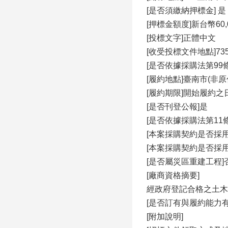
[是否須繳納押標金]
[押標金額度]新台幣60,
[投標文字]正體中文
[收受投標文件地點]7
[是否依據採購法第99條
[履約地點]臺南市(非原
[履約期限]開始履約之
[是否刊登公報]是
[是否依據採購法第11
[本案採購契約是否採
[本案採購契約是否採
[是否屬災區重建工程]
[廠商資格摘要]
經政府登記合格之土木
[是否訂有與履約能力
[附加說明]