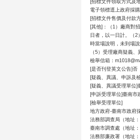
[招標文件領取方式及
電子領標逕上政府採購領投標網
[招標文件售價及付款方
[其他]：（1）廠商
日者，以一日計。（2
時當場說明，未到場說
（5）受理廠商疑義、異
檢舉信箱：m1018@mail
[是否刊登英文公告]否
[疑義、異議、申訴及
[疑義、異議受理單位
[申訴受理單位]臺南市政
[檢舉受理單位]
地方政府-臺南市政府採購
法務部調查局（地址：23
臺南市調查處（地址：70
法務部廉政署（地址：10