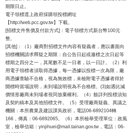
期限日止。
電子領標逕上政府採購領投標網址
【http://web.pcc.gov.tw】下載。
[招標文件售價及付款方式]：電子領標方式新台幣100元
整。
[其他]：（1）廠商對招標文件內容有疑義者，應以書面向
招標機關請求釋疑之期限：自公告日起或邀標之次日起等
標期之四分之一，其尾數不足一日者，以一日計。（2）利
用電子領標者須取得憑據，每一憑據以投標一次為限，廠
商憑據查驗不合格，視為無效標，未檢附電子憑據者得於
開標時當場說明，未到場說明視為不合格標。(3)如遇比減
價情形廠商未到場者視同放棄權利。（4）餘詳列投標須知
及契約稿本及其他招標文件。（5）受理廠商疑義、異議之
機關：本所農業及建設課吳政祈，電話06-6892104轉
166，傳真：06-6892065。（6）本所檢舉受理單位：政風
室，檢舉信箱：yinjihuei@mail.tainan.gov.tw，電話：06-