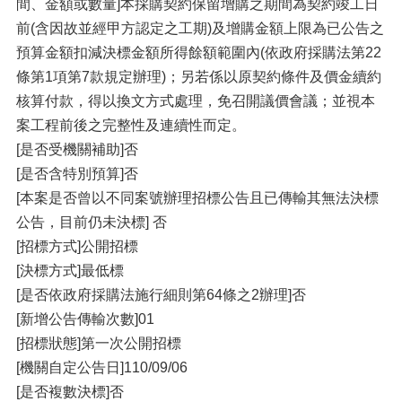
間、金額或數量]本採購契約保留增購之期間為契約竣工日
前(含因故並經甲方認定之工期)及增購金額上限為已公告之
預算金額扣減決標金額所得餘額範圍內(依政府採購法第22
條第1項第7款規定辦理)；另若係以原契約條件及價金續約
核算付款，得以換文方式處理，免召開議價會議；並視本
案工程前後之完整性及連續性而定。
[是否受機關補助]否
[是否含特別預算]否
[本案是否曾以不同案號辦理招標公告且已傳輸其無法決標
公告，目前仍未決標] 否
[招標方式]公開招標
[決標方式]最低標
[是否依政府採購法施行細則第64條之2辦理]否
[新增公告傳輸次數]01
[招標狀態]第一次公開招標
[機關自定公告日]110/09/06
[是否複數決標]否