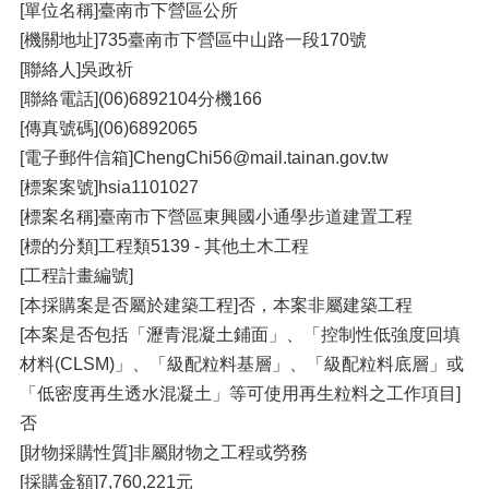
[單位名稱]臺南市下營區公所
[機關地址]735臺南市下營區中山路一段170號
[聯絡人]吳政祈
[聯絡電話](06)6892104分機166
[傳真號碼](06)6892065
[電子郵件信箱]ChengChi56@mail.tainan.gov.tw
[標案案號]hsia1101027
[標案名稱]臺南市下營區東興國小通學步道建置工程
[標的分類]工程類5139 - 其他土木工程
[工程計畫編號]
[本採購案是否屬於建築工程]否，本案非屬建築工程
[本案是否包括「瀝青混凝土鋪面」、「控制性低強度回填
材料(CLSM)」、「級配粒料基層」、「級配粒料底層」或
「低密度再生透水混凝土」等可使用再生粒料之工作項目]
否
[財物採購性質]非屬財物之工程或勞務
[採購金額]7,760,221元