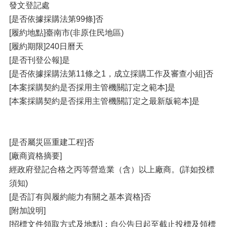
發文登記處
[是否依據採購法第99條]否
[履約地點]臺南市(非原住民地區)
[履約期限]240日曆天
[是否刊登公報]是
[是否依據採購法第11條之1，成立採購工作及審查小組]否
[本案採購契約是否採用主管機關訂定之範本]是
[本案採購契約是否採用主管機關訂定之最新版範本]是
[是否屬災區重建工程]否
[廠商資格摘要]
經政府登記合格之丙等營造業（含）以上廠商。(詳如投標
須知)
[是否訂有與履約能力有關之基本資格]否
[附加說明]
[招標文件領取方式及地點]：自公告日起至截止投標及領標