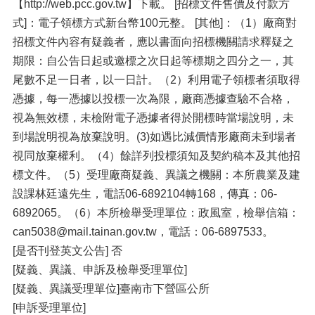
【http://web.pcc.gov.tw】下載。 [招標文件售價及付款方
式]：電子領標方式新台幣100元整。 [其他]：（1）廠商對
招標文件內容有疑義者，應以書面向招標機關請求釋疑之
期限：自公告日起或邀標之次日起等標期之四分之一，其
尾數不足一日者，以一日計。（2）利用電子領標者須取得
憑據，每一憑據以投標一次為限，廠商憑據查驗不合格，
視為無效標，未檢附電子憑據者得於開標時當場說明，未
到場說明視為放棄說明。(3)如遇比減價情形廠商未到場者
視同放棄權利。（4）餘詳列投標須知及契約稿本及其他招
標文件。（5）受理廠商疑義、異議之機關：本所農業及建
設課林廷遠先生，電話06-6892104轉168，傳真：06-
6892065。（6）本所檢舉受理單位：政風室，檢舉信箱：
can5038@mail.tainan.gov.tw，電話：06-6897533。
[是否刊登英文公告] 否
[疑義、異議、申訴及檢舉受理單位]
[疑義、異議受理單位]臺南市下營區公所
[申訴受理單位]