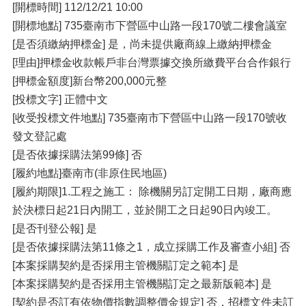
[開標時間] 112/12/21 10:00
[開標地點] 735臺南市下營區中山路一段170號二樓會議室
[是否須繳納押標金] 是，尚未提供廠商線上繳納押標金
[理由]押標金收款帳戶非台灣票據交換所繳費平台合作銀行
[押標金額度]新台幣200,000元整
[投標文字] 正體中文
[收受投標文件地點] 735臺南市下營區中山路一段170號收
發文登記處
[是否依據採購法第99條] 否
[履約地點]臺南市(非原住民地區)
[履約期限]1.工程之施工： 除機關另訂定開工日期，廠商應
於決標日起21日內開工，並於開工之日起90日內竣工。
[是否刊登公報] 是
[是否依據採購法第11條之1，成立採購工作及審查小組] 否
[本案採購契約是否採用主管機關訂定之範本] 是
[本案採購契約是否採用主管機關訂定之最新版範本] 是
[契約是否訂有依物價指數調整價金規定] 否，招標文件未訂