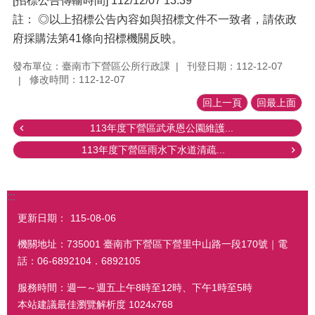
[招標公告傳輸時間] 112/12/07 13:39
註： ◎以上招標公告內容如與招標文件不一致者，請依政
府採購法第41條向招標機關反映。
發布單位：臺南市下營區公所行政課
刊登日期：112-12-07
修改時間：112-12-07
回上一頁
回最上面
113年度下營區武承恩公園維護...
113年度下營區雨水下水道清疏...
:::
更新日期：
115-08-06
機關地址：735001 臺南市下營區下營里中山路一段170號｜電
話：06-6892104．6892105
服務時間：週一～週五上午8時至12時、下午1時至5時
本站建議最佳瀏覽解析度 1024x768