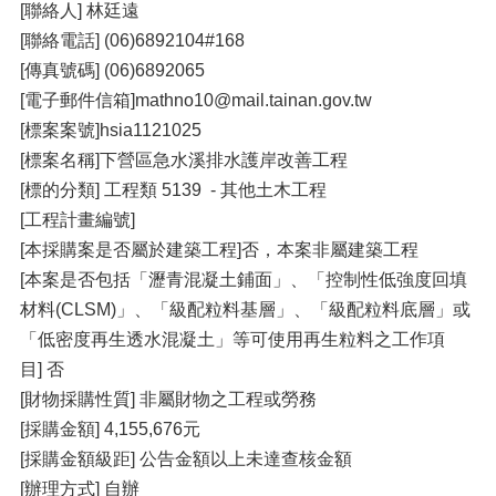
[聯絡人] 林廷遠
[聯絡電話] (06)6892104#168
[傳真號碼] (06)6892065
[電子郵件信箱]mathno10@mail.tainan.gov.tw
[標案案號]hsia1121025
[標案名稱]下營區急水溪排水護岸改善工程
[標的分類] 工程類 5139 - 其他土木工程
[工程計畫編號]
[本採購案是否屬於建築工程]否，本案非屬建築工程
[本案是否包括「瀝青混凝土鋪面」、「控制性低強度回填
材料(CLSM)」、「級配粒料基層」、「級配粒料底層」或
「低密度再生透水混凝土」等可使用再生粒料之工作項
目] 否
[財物採購性質] 非屬財物之工程或勞務
[採購金額] 4,155,676元
[採購金額級距] 公告金額以上未達查核金額
[辦理方式] 自辦