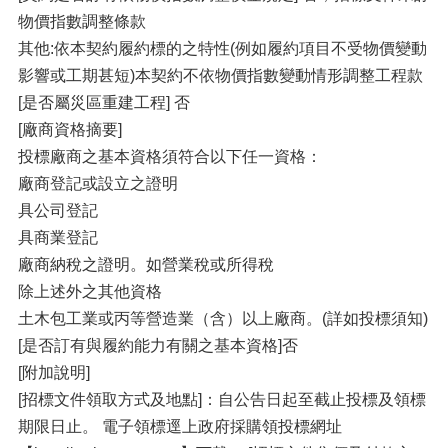
物價指數調整條款
其他:依本契約履約標的之特性(例如履約項目不受物價變動
影響或工期甚短)本契約不依物價指數變動情形調整工程款
[是否屬災區重建工程] 否
[廠商資格摘要]
投標廠商之基本資格須符合以下任一資格：
廠商登記或設立之證明
具公司登記
具商業登記
廠商納稅之證明。如營業稅或所得稅
除上述外之其他資格
土木包工業或丙等營造業（含）以上廠商。(詳如投標須知)
[是否訂有與履約能力有關之基本資格]否
[附加說明]
[招標文件領取方式及地點]：自公告日起至截止投標及領標
期限日止。 電子領標逕上政府採購領投標網址