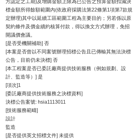
方認定之工期)及增購金額上限為已公告之預算金額扣減決
標金額所得餘額範圍內(依政府採購法第22條第1項第7款規
定辦理)其中以延續工區範圍工程為主要目的；另若係以原
契約條件及價金續約核算付款，得以換文方式辦理，免招
開議價會議。
[是否受機關補助] 否
[本案是否曾以不同案號辦理招標公告且已傳輸其無法決標
公告，目前仍未決標] 否
[本工程案是否已委託廠商提供技術服務（例如規劃、設
計、監造等）] 是
[項次]1
[委託廠商提供技術服務之決標資料]
決標公告案號: hsia1113011
[技術服務範疇]
設計
監造
[是否提供英文招標文件] 未提供