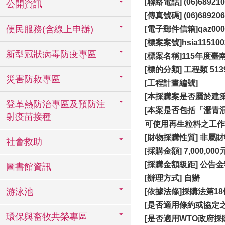
[聯絡電話] (06)689210
公開資訊
[傳真號碼] (06)689206
便民服務(含線上申辦)
[電子郵件信箱]qaz0001@m
[
標案案號]hsia115100
新型冠狀病毒防疫專區
[標案名稱]115年度
[標的分類] 工程類 51
災害防救專區
[
工程計畫編號]
[本採購案是否屬於建
登革熱防治專區及預防注
[本案是否包括「瀝青
射疫苗接種
可使用再生粒料之工作項
[財物採購性質] 非屬
社會救助
[
採購金額] 7,000,000
[採購金額級距] 公告
圖書館資訊
[
辦理方式] 自辦
游泳池
[
依據法條]採購法第18
[
是否適用條約或協定之
環保與畜牧共榮專區
[是否適用WTO政府採購