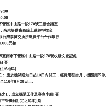
9:00
0:00
市下營區中山路一段170號三樓會議室
 是，尚未提供廠商線上繳納押標金
戶非台灣票據交換所繳費平台合作銀行
,000元整
735臺南市下營區中山路一段170號收發文登記處
] 否
原住民地區)
施工： 應於機關通知日起10日內開工，經費用罄當月，機關應即停
116年6月30日止。
條之1，成立採購工作及審查小組] 否
主管機關訂定之範本] 是