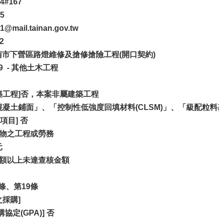
4#167
5
ail.tainan.gov.tw
2
臺南市下營區路燈維修及搶修搶險工程(開口契約)
39 - 其他土木工程
築工程]否，本案非屬建築工程
混凝土鋪面」、「控制性低強度回填材料(CLSM)」、「級配
目] 否
財物之工程或勞務
元
金額以上未達查核金額
條、第19條
採購]
協定(GPA)] 否