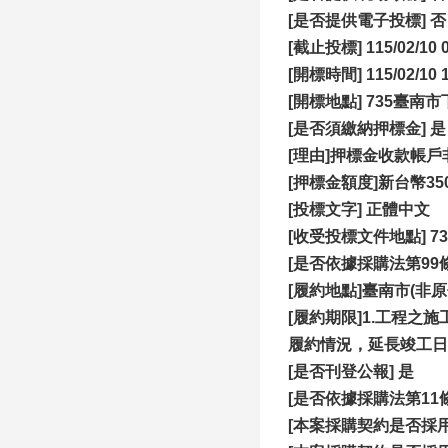
[是否提供電子投標] 否
[
截止投標] 115/02/10 0
[開標時間] 115/02/10 1
[
開標地點] 735臺南
[是否須繳納押標金]
[理由]押標金收款帳
[押標金額度]新台幣350
[投標文字] 正體中文
[收受投標文件地點] 
[是否依據採購法第99條
[履約地點]臺南市(非
[
履約期限]1.工程之
履約情況，延長竣工日至
[
是否刊登公報] 是
[是否依據採購法第11
[本案採購契約是否採用