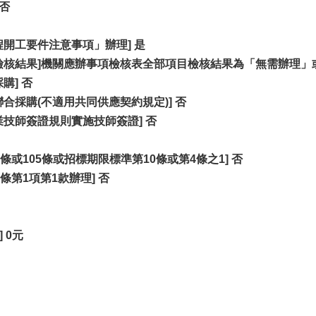
 否
程開工要件注意事項」辦理] 是
檢核結果]機關應辦事項檢核表全部項目檢核結果為「無需辦理」
購] 否
合採購(不適用共同供應契約規定)] 否
業技師簽證規則實施技師簽證] 否
條或105條或招標期限標準第10條或第4條之1] 否
條第1項第1款辦理] 否
 0元