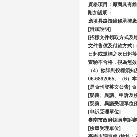
資格項目：廠商具有維
附加說明：
應填具路燈維修承攬廠
[
附加說明]
[招標文件領取方式及地點
文件售價及付款方式]
日起或邀標之次日起等
查驗不合格，視為無效
（4）餘詳列投標須知
06-6892065。
[是否刊登英文公告] 否
[疑義、異議、申訴及
[疑義、異議受理單位
[申訴受理單位]
臺南市政府採購申訴審議委
[
檢舉受理單位]
臺南市調查處-(地址：7