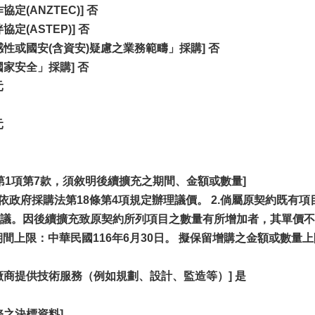
定(ANZTEC)] 否
定(ASTEP)] 否
性或國安(含資安)疑慮之業務範疇」採購] 否
家安全」採購] 否
元
元
條第1項第7款，須敘明後續擴充之期間、金額或數量]
依政府採購法第18條第4項規定辦理議價。 2.倘屬原契約既有
議。因後續擴充致原契約所列項目之數量有所增加者，其單價不
期間上限：中華民國116年6月30日。 擬保留增購之金額或數
廠商提供技術服務（例如規劃、設計、監造等）] 是
之決標資料]