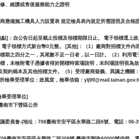
修、維護或售後服務能力之證明
商應備施工機具人力設置表 規定檢具表內規定所需證照及合格
]：自公告日起至截止投標及領標期限日止。 電子領標逕上政府採購領投標
：電子領標方式新台幣0元整。 [其他]：（1）廠商對招標文件
標期之四分之一，其尾數不足一日者，以一日計。（2）利用電
標，未檢附電子憑據者得於開標時當場說明，未到場說明視為放棄
及契約稿本及其他招標文件。（5）受理廠商疑義、異議之機關
（6）本所檢舉受理單位：政風室，檢舉信箱：
ylj99
@mail.tainan.gov.
檢舉受理單位]
]臺南市下營區公所
員會-(地址：708臺南市安平區永華路二段6號、電話：06-390l03
08臺南市安平區永華路二段208號;臺南市郵政60000號信箱、電話：0