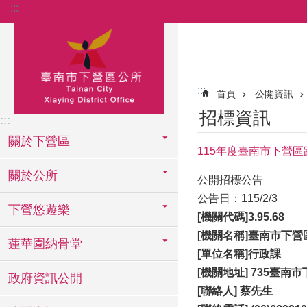
:::
跳到主要內容區塊
:::
首頁
公開資訊
招標資訊
:::
關於下營區
115年度臺南市下營區
關於公所
公開招標公告
公告日：115/2/3
下營悠遊樂
[
機關代碼]3.95.68
[機關名稱]臺南市下營
蓮華園納骨堂
[單位名稱]行政課
[機關地址] 735臺南
政府資訊公開
[聯絡人] 蔡先生