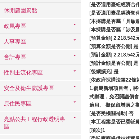
[是否適用臺紐經濟合作協
休閒農園景點
[是否適用臺星經濟夥伴協
[本採購是否屬「具敏感
政風專區
[本採購是否屬「涉及國
[
預算金額] 2,218,542
人事專區
[
預算金額是否公開] 是
[
預計金額] 2,218,542
會計專區
[
預計金額是否公開] 是
[
後續擴充] 是
性別主流化專區
[依政府採購法第22
安全及衛生防護專區
1.
倘屬新增項目者，將
式辦理，免召開議價會
原住民專區
適用。 擬保留增購之
[
是否受機關補助] 否
亮點公共工程行政透明專
[本工程案是否已委託
區
[項次]1
[
委託廠商提供技術服務