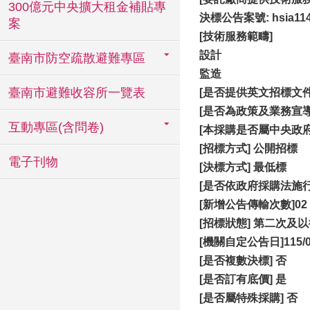
300億元中央擴大租金補貼專
決標公告案號: hsia114
案
[
技術服務範疇]
設計
臺南市防空疏散避難專區
監造
臺南市避難收容所一覽表
[
是否提供英文招標文件
[是否為政策及業務宣導
互動專區(含問卷)
[本採購是否屬中央政府
[
招標方式] 公開招標
電子刊物
[決標方式] 最低標
[
是否依政府採購法施行
[新增公告傳輸次數]02
[
招標狀態] 第二次及
[機關自定公告日]115/0
[
是否複數決標] 否
[是否訂有底價] 是
[是否屬特殊採購] 否