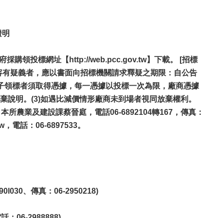
證明
網址【http://web.pcc.gov.tw】下載。 [招標
內容有疑義者，應以書面向招標機關請求釋疑之期限：自公告
子領標者須取得憑據，每一憑據以投標一次為限，廠商憑據
說明。(3)如遇比減價情形廠商未到場者視同放棄權利。
：本所農業及建設課
蔡晉庭
，電話06-6892104轉167，傳真：
tw
，電話：06-6897533。
0、傳真：06-2950218)
6-2988888)