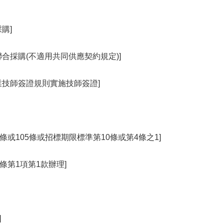
購]
合採購(不適用共同供應契約規定)]
業技師簽證規則實施技師簽證]
4條或105條或招標期限標準第10條或第4條之1]
條第1項第1款辦理]
]