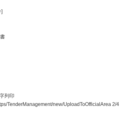
]
書
 文字列印
w/tps/TenderManagement/new/UploadToOfficialArea 2/4