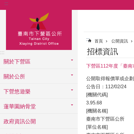
:::
跳到主要內容區塊
:::
首頁
公開資訊
招標資訊
:::
關於下營區
下營區112年度「臺
關於公所
公開取得報價單或企劃
公告日：112/02/24
下營悠遊樂
[機關代碼]
3.95.68
蓮華園納骨堂
[機關名稱]
臺南市下營區公所
政府資訊公開
[單位名稱]