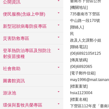
臺南市下營區公所
公開資訊
[機關地址]
便民服務(含線上申辦)
735臺南市下營區
中山路一段170號
新型冠狀病毒防疫專區
[聯絡人]
民
災害防救專區
政及人文課鄭小姐
[聯絡電話]
登革熱防治專區及預防注
(06)6892105#125
射疫苗接種
[傳真號碼]
(06)6892065
社會救助
[電子郵件信箱]
may1996@mail.tainan
圖書館資訊
[標案案號]
游泳池
hsia1123004
[標案名稱]
環保與畜牧共榮專區
下營區112年度「臺