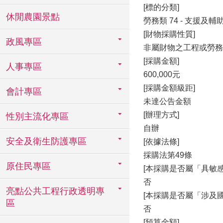
[標的分類]
休閒農園景點
勞務類 74 - 支援及
[財物採購性質]
政風專區
非屬財物之工程或勞務
[採購金額]
人事專區
600,000元
[採購金額級距]
會計專區
未達公告金額
[辦理方式]
性別主流化專區
自辦
安全及衛生防護專區
[依據法條]
採購法第49條
原住民專區
[本採購是否屬「具敏感
否
亮點公共工程行政透明專
[本採購是否屬「涉及
區
否
[預算金額]