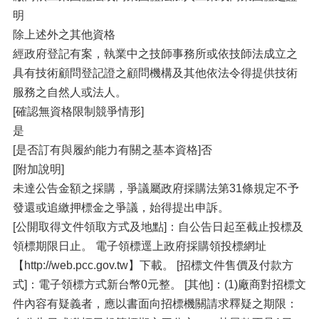
明
除上述外之其他資格
經政府登記有案，執業中之技師事務所或依技師法成立之
具有技術顧問登記證之顧問機構及其他依法令得提供技術
服務之自然人或法人。
[確認無資格限制競爭情形]
是
[是否訂有與履約能力有關之基本資格]否
[附加說明]
未達公告金額之採購，爭議屬政府採購法第31條規定不予
發還或追繳押標金之爭議，始得提出申訴。
[公開取得文件領取方式及地點]：自公告日起至截止投標及
領標期限日止。 電子領標逕上政府採購領投標網址
【http://web.pcc.gov.tw】下載。 [招標文件售價及付款方
式]：電子領標方式新台幣0元整。 [其他]：(1)廠商對招標文
件內容有疑義者，應以書面向招標機關請求釋疑之期限：