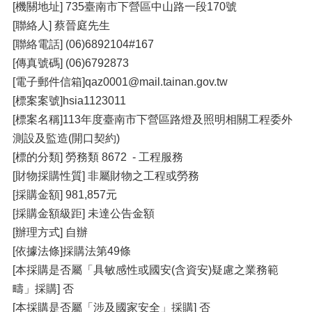
[機關地址] 735臺南市下營區中山路一段170號
[聯絡人] 蔡晉庭先生
[聯絡電話] (06)6892104#167
[傳真號碼] (06)6792873
[電子郵件信箱]qaz0001@mail.tainan.gov.tw
[標案案號]hsia1123011
[標案名稱]113年度臺南市下營區路燈及照明相關工程委外
測設及監造(開口契約)
[標的分類] 勞務類 8672 - 工程服務
[財物採購性質] 非屬財物之工程或勞務
[採購金額] 981,857元
[採購金額級距] 未達公告金額
[辦理方式] 自辦
[依據法條]採購法第49條
[本採購是否屬「具敏感性或國安(含資安)疑慮之業務範
疇」採購] 否
[本採購是否屬「涉及國家安全」採購] 否