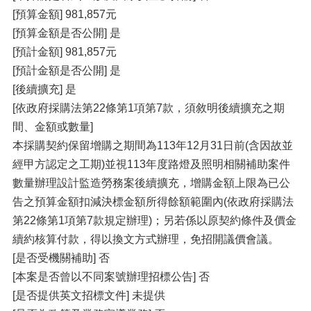
[預算金額] 981,857元
[預算金額是否公開] 是
[預計金額] 981,857元
[預計金額是否公開] 是
[後續擴充] 是
[依政府採購法第22條第1項第7款，須敘明後續擴充之期
間、金額或數量]
本採購契約保留增購之期間為113年12月31日前(含因故並
經甲方認定之工期)並視113年度路燈及照明相關補助案件
數量辦理設計監造勞務案後續擴充，增購金額上限為已公
告之預算金額扣減決標金額所得餘額範圍內(依政府採購法
第22條第1項第7款規定辦理)；另若係以原契約條件及價金
續約核算付款，得以換文方式辦理，免招開議價會議。
[是否受機關補助] 否
[本案是否曾以不同案號辦理招標公告] 否
[是否提供英文招標文件] 未提供