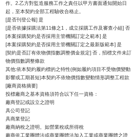
作。2.乙方對監造服務工作之責任以甲方書面通知開始日
起，至本契約全部工程驗收合格止。
[是否刊登公報] 是
[是否依據採購法第11條之1，成立採購工作及審查小組] 否
[本案採購契約是否採用主管機關訂定之範本] 是
[本案採購契約是否採用主管機關訂定之最新版範本] 是
[契約是否訂有依物價指數調整價金規定] 否，招標文件未訂
物價指數調整條款
其他:依本契約履約標的之特性(例如履約項目不受物價變動
影響或工期甚短)本契約不依物價指數變動情形調整工程款
[廠商資格摘要]
投標廠商之基本資格須符合以下任一資格：
廠商登記或設立之證明
具公司登記
具商業登記
廠商納稅之證明。如營業稅或所得稅
廠商依工業團體法或商業團體法加入工業或商業團體之證