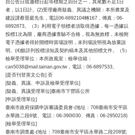
自公告日或邀標日起等標期之四分之一，其尾數不足1日
者，以1日計。(2)受理廠商疑義、異議之機關：本所農業及
建設課蔡晉庭先生，電話06-6892104轉167，傳真：06-
6892873。（3）利用電子領標者須取得憑據，每一憑據以
投標1次為限，廠商憑據查驗不合格，視為無效標，未檢附
電子憑據者得於開標時當場說明，未到場說明視為放棄說
明。(4)餘詳列投標須知及契約稿本及其他招標文件。（5）
檢舉受理單位：本所政風室：檢舉信箱：
can5038@mail.tainan.gov.tw，電話：06-6897533。
[是否刊登英文公告] 否
[疑義、異議、申訴及檢舉受理單位]
[疑義、異議受理單位]臺南市下營區公所
[申訴受理單位]
臺南市政府採購申訴審議委員會-(地址：708臺南市安平區
永華路二段6號、電話：06-390l030、傳真：06-2950218)
[檢舉受理單位]
臺南市調查處-(地址：708臺南市安平區永華路二段208號;