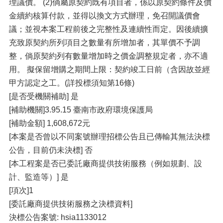
理議價。 (2)倘屬原契約既有項目者，係以原契約條件及價
金續約核算付款，並得以換文方式辦理，免召開議價會
議；並視本案工程前後之完整性及連續性而定。因後續擴
充致原契約所列項目之數量有所增加者，其單價不予調
整，倘原契約列有數量增加時之價金調整規定者，亦不適
用。 擬保留增購之期間上限：契約竣工日前（含因故並經
甲方認定之工。(詳投標須知第16條)
[是否受機關補助] 是
[補助機關]3.95.15 臺南市政府環境保護局
[補助金額] 1,608,672元
[本案是否曾以不同案號辦理招標公告且已傳輸其無法決標
公告，目前仍未決標] 否
[本工程案是否已委託廠商提供技術服務（例如規劃、設
計、監造等）] 是
[項次]1
[委託廠商提供技術服務之決標資料]
決標公告案號: hsia1133012