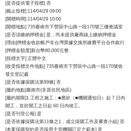
[是否提供電子投標] 否
[截止投標] 114/04/29 09:00
[開標時間] 114/04/29 10:00
[開標地點] 735臺南市下營區中山路一段170號三樓會議室
[是否須繳納押標金] 是，尚未提供廠商線上繳納押標金
[理由]押標金收款帳戶非台灣票據交換所繳費平台合作銀行
[押標金額度]新台幣80,000元整
[投標文字] 正體中文
[收受投標文件地點] 735臺南市下營區中山路一段170號收
發文登記處
[是否依據採購法第99條] 否
[履約地點]臺南市(非原住民地區)
[履約期限]1.工程之施工：■應於（■機關通知日）起 7 日內
開工，並於開工之日起 60 日內竣工。
[是否刊登公報] 是
[是否依據採購法第11條之1，成立採購工作及審查小組] 否
[本案採購契約是否採用主管機關訂定之範本] 是