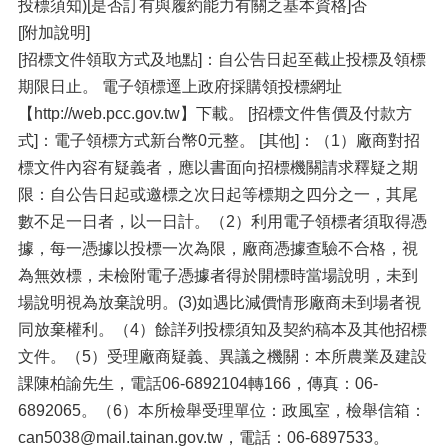
投標須知)[是否訂有與履約能力有關之基本資格]否
[附加說明]
[招標文件領取方式及地點]：自公告日起至截止投標及領標
期限日止。 電子領標逕上政府採購領投標網址
【http://web.pcc.gov.tw】下載。 [招標文件售價及付款方
式]：電子領標方式新台幣0元整。 [其他]：（1）廠商對招
標文件內容有疑義者，應以書面向招標機關請求釋疑之期
限：自公告日起或邀標之次日起等標期之四分之一，其尾
數不足一日者，以一日計。（2）利用電子領標者須取得憑
據，每一憑據以投標一次為限，廠商憑據查驗不合格，視
為無效標，未檢附電子憑據者得於開標時當場說明，未到
場說明視為放棄說明。(3)如遇比減價情形廠商未到場者視
同放棄權利。（4）餘詳列投標須知及契約稿本及其他招標
文件。（5）受理廠商疑義、異議之機關：本所農業及建設
課陳柏諭先生，電話06-6892104轉166，傳真：06-
6892065。（6）本所檢舉受理單位：政風室，檢舉信箱：
can5038@mail.tainan.gov.tw，電話：06-6897533。