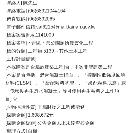
[聯絡人] 陳先生
[聯絡電話] (06)6892104#164
[傳真號碼] (06)6892065
[電子郵件信箱]sai6215@mail.tainan.gov.tw
[標案案號]hsia1141009
[標案名稱]下營區下營公園廁所優質化工程
[標的分類] 工程類 5139 - 其他土木工程
[工程計畫編號]
[本採購案是否屬於建築工程]否，本案非屬建築工程
[本案是否包括「瀝青混凝土鋪面」、「控制性低強度回填
材料(CLSM)」、「級配粒料基層」、「級配粒料底層」或
「低密度再生透水混凝土」等可使用再生粒料之工作項
目] 否
[財物採購性質] 非屬財物之工程或勞務
[採購金額] 1,608,672元
[採購金額級距] 公告金額以上未達查核金額
[辦理方式] 自辦