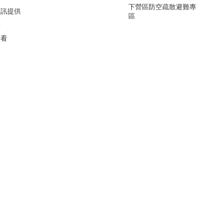
下營區防空疏散避難專
資訊提供
區
要
看看