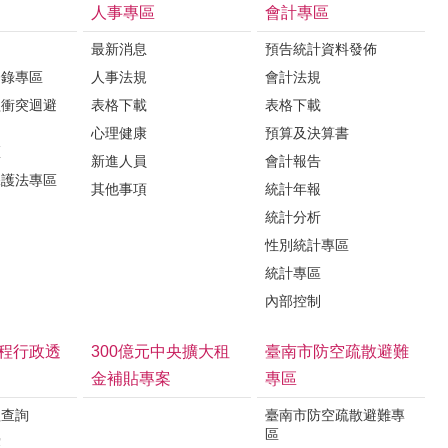
人事專區
會計專區
最新消息
預告統計資料發佈
登錄專區
人事法規
會計法規
益衝突迴避
表格下載
表格下載
心理健康
預算及決算書
區
新進人員
會計報告
保護法專區
其他事項
統計年報
統計分析
性別統計專區
統計專區
內部控制
程行政透
300億元中央擴大租
臺南市防空疏散避難
金補貼專案
專區
程查詢
臺南市防空疏散避難專
區
露