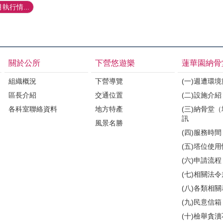
執行情...
關於公所
下營悠遊樂
蓮華園納骨
組織概況
下營導覽
(一)週遭環
區長介紹
交通位置
(二)設施介紹
各科室聯絡資料
地方特產
(三)納骨堂
訊
風景名勝
(四)服務時間
(五)塔位使
(六)申請流程
(七)相關法
(八)各類相
(九)民意信箱
(十)檢舉貪