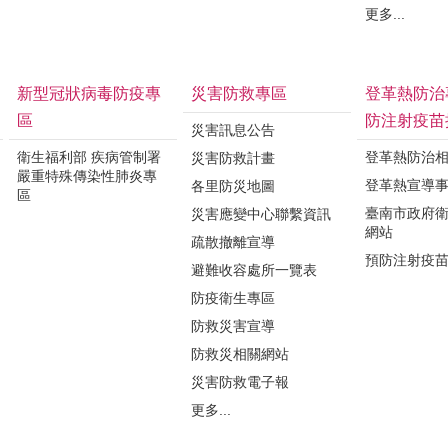
更多...
新型冠狀病毒防疫專
災害防救專區
登革熱防治
區
防注射疫苗
災害訊息公告
衛生福利部 疾病管制署
登革熱防治
災害防救計畫
嚴重特殊傳染性肺炎專
登革熱宣導
各里防災地圖
區
臺南市政府
災害應變中心聯繫資訊
網站
疏散撤離宣導
預防注射疫
避難收容處所一覽表
防疫衛生專區
防救災害宣導
防救災相關網站
災害防救電子報
更多...