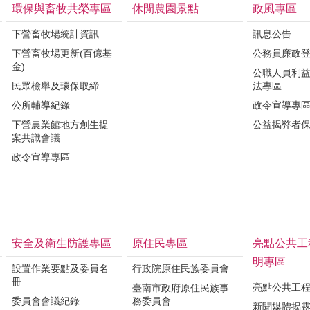
環保與畜牧共榮專區
休閒農園景點
政風專區
下營畜牧場統計資訊
訊息公告
下營畜牧場更新(百億基
公務員廉政
金)
公職人員利
民眾檢舉及環保取締
法專區
公所輔導紀錄
政令宣導專
下營農業館地方創生提
公益揭弊者
案共識會議
政令宣導專區
安全及衛生防護專區
原住民專區
亮點公共工
明專區
設置作業要點及委員名
行政院原住民族委員會
冊
亮點公共工
臺南市政府原住民族事
委員會會議紀錄
務委員會
新聞媒體揭