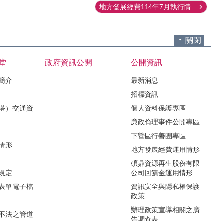
地方發展經費114年7月執行情...
關閉
堂
政府資訊公開
公開資訊
境簡介
最新消息
招標資訊
（塔）交通資
個人資料保護專區
廉政倫理事件公開專區
下營區行善團專區
用情形
地方發展經費運用情形
碩鼎資源再生股份有限
令規定
公司回饋金運用情形
關表單電子檔
資訊安全與隱私權保護
政策
辦理政策宣導相關之廣
瀆不法之管道
告調查表