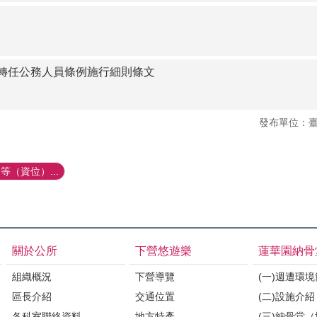
轉任公務人員條例施行細則條文
發布單位：
（資位）...
關於公所
下營悠遊樂
蓮華園納骨
組織概況
下營導覽
(一)週遭環
區長介紹
交通位置
(二)設施介紹
各科室聯絡資料
地方特產
(三)納骨堂