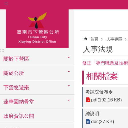
:::
跳到主要內容區塊
:::
首頁
人事專區
人事法規
:::
關於下營區
修正「專門職業及技術
關於公所
相關檔案
下營悠遊樂
考試院發布令
pdf(192.16 KB)
蓮華園納骨堂
總說明
政府資訊公開
doc(27 KB)