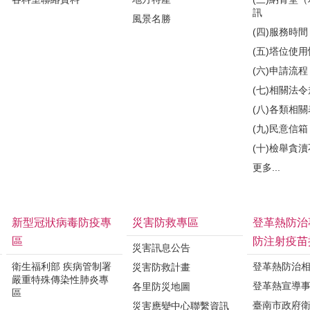
訊
風景名勝
(四)服務時間
(五)塔位使
(六)申請流程
(七)相關法
(八)各類相
(九)民意信箱
(十)檢舉貪
更多...
新型冠狀病毒防疫專
災害防救專區
登革熱防治
區
防注射疫苗
災害訊息公告
衛生福利部 疾病管制署
登革熱防治
災害防救計畫
嚴重特殊傳染性肺炎專
登革熱宣導
各里防災地圖
區
臺南市政府
災害應變中心聯繫資訊