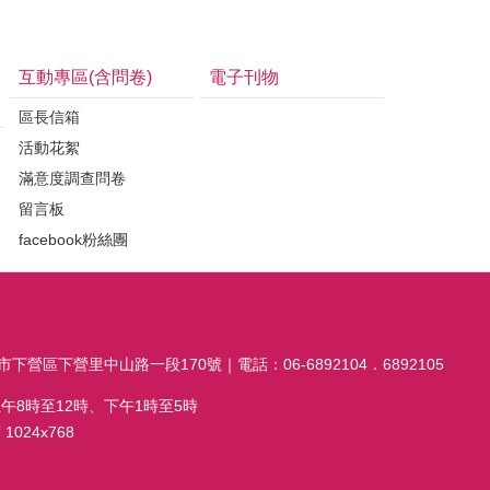
互動專區(含問卷)
電子刊物
區長信箱
活動花絮
滿意度調查問卷
留言板
facebook粉絲團
市下營區下營里中山路一段170號｜電話：06-6892104．6892105
午8時至12時、下午1時至5時
024x768