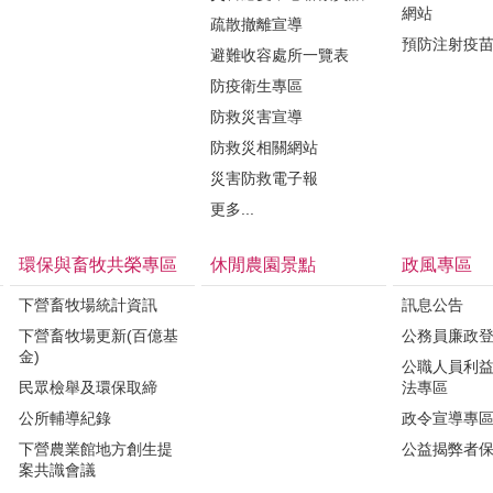
網站
疏散撤離宣導
預防注射疫
避難收容處所一覽表
防疫衛生專區
防救災害宣導
防救災相關網站
災害防救電子報
更多...
環保與畜牧共榮專區
休閒農園景點
政風專區
下營畜牧場統計資訊
訊息公告
下營畜牧場更新(百億基
公務員廉政
金)
公職人員利
民眾檢舉及環保取締
法專區
公所輔導紀錄
政令宣導專
下營農業館地方創生提
公益揭弊者
案共識會議