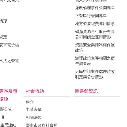
廉政倫理事件公開專區
下營區行善團專區
用情形
地方發展經費運用情形
碩鼎資源再生股份有限
令規定
公司回饋金運用情形
關表單電子檔
資訊安全與隱私權保護
政策
辦理政策宣導相關之廣
瀆不法之管道
告調查表
人民申請案件處理時效
制定與公告情形
專區及預
社會救助
圖書館資訊
接種
簡介
相關公告
申請表單
事項
相關法規
衛生局連結
臺南市政府社會局