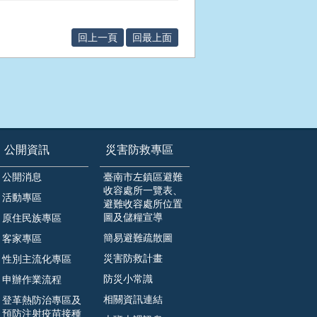
回上一頁
回最上面
公開資訊
災害防救專區
公開消息
臺南市左鎮區避難
收容處所一覽表、
活動專區
避難收容處所位置
圖及儲糧宣導
原住民族專區
簡易避難疏散圖
客家專區
災害防救計畫
性別主流化專區
防災小常識
申辦作業流程
相關資訊連結
登革熱防治專區及
預防注射疫苗接種