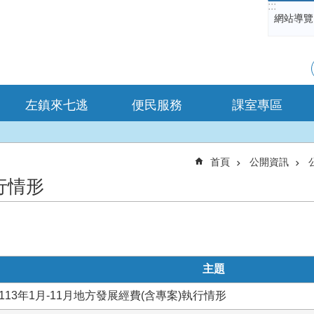
:::
網站導覽
左鎮來七逃
便民服務
課室專區
首頁
公開資訊
行情形
主題
13年1月-11月地方發展經費(含專案)執行情形