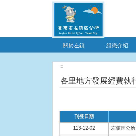
跳到主要內容區塊
關於左鎮
組織介紹
:::
各里地方發展經費執
刊登日期
113-12-02
左鎮區公所1