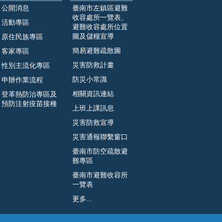
公開消息
臺南市左鎮區避難
收容處所一覽表、
活動專區
避難收容處所位置
圖及儲糧宣導
原住民族專區
簡易避難疏散圖
客家專區
災害防救計畫
性別主流化專區
防災小常識
申辦作業流程
相關資訊連結
登革熱防治專區及
預防注射疫苗接種
上班上課訊息
災害防救宣導
災害通報聯繫窗口
臺南市防空疏散避
難專區
臺南市避難收容所
一覽表
更多...