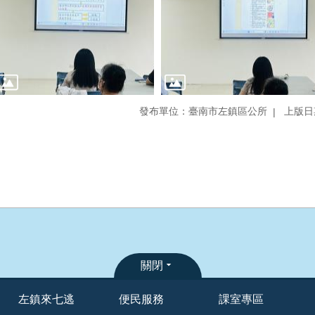
發布單位：臺南市左鎮區公所
上版日期
關閉
左鎮來七逃
便民服務
課室專區