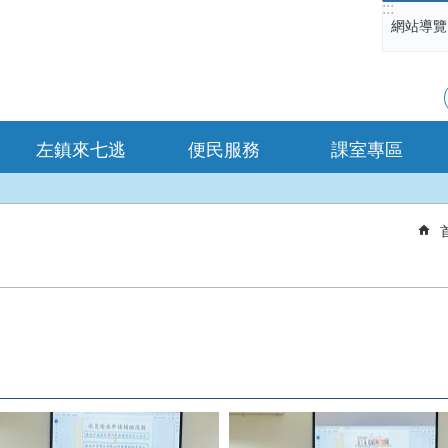
:::
網站導覽
左鎮來七逃
便民服務
課室專區